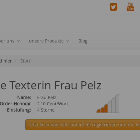
ber uns
unsere Produkte
Blog
d hier
Start
ie Texterin Frau Pelz
Name:
Frau Pelz
 Order-Honorar
2,10 Cent/Wort
Einstufung:
4 Sterne
Jetzt kostenlos bei content.de
registrieren und die Au