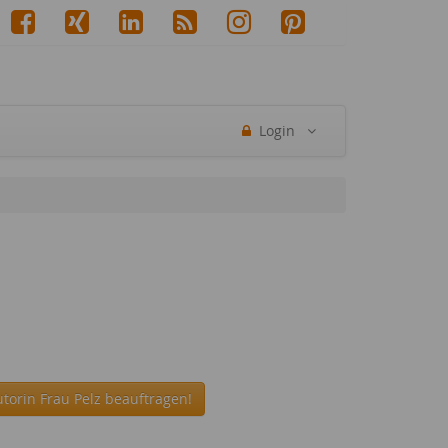
Login
torin Frau Pelz beauftragen!