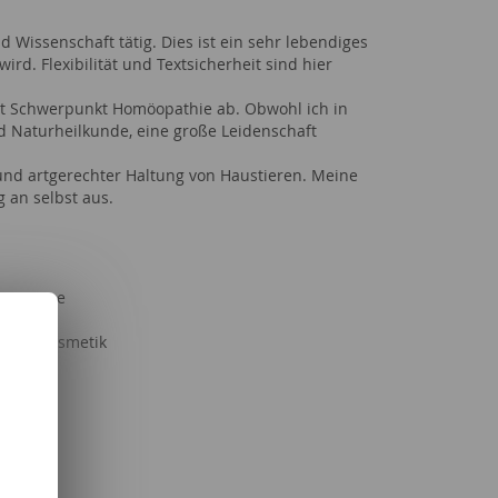
 Wissenschaft tätig. Dies ist ein sehr lebendiges
rd. Flexibilität und Textsicherheit sind hier
 mit Schwerpunkt Homöopathie ab. Obwohl ich in
nd Naturheilkunde, eine große Leidenschaft
 und artgerechter Haltung von Haustieren. Meine
g an selbst aus.
Nutztiere
bedarf
it & Kosmetik
Freizeit