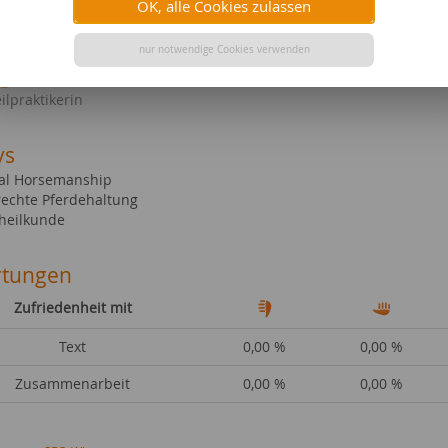
OK, alle Cookies zulassen
sprachenkorrespondentin
nur notwendige Cookies verwenden
ge Qualifikationen
ilpraktikerin
ys
al Horsemanship
rechte Pferdehaltung
heilkunde
tungen
Zufriedenheit mit
Text
0,00 %
0,00 %
Zusammenarbeit
0,00 %
0,00 %