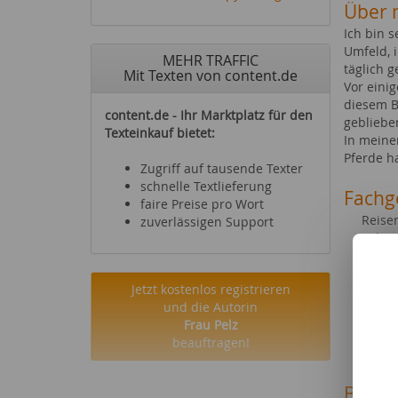
Über 
Ich bin s
Umfeld, i
MEHR TRAFFIC
täglich g
Mit Texten von content.de
Vor eini
diesem B
content.de - Ihr Marktplatz für den
gebliebe
Texteinkauf bietet:
In meine
Pferde ha
Zugriff auf tausende Texter
schnelle Textlieferung
Fachg
faire Preise pro Wort
Reise
zuverlässigen Support
Sehen
Essen
Diät
Jetzt kostenlos registrieren
Büche
und die Autorin
Commu
Frau Pelz
Hörbü
beauftragen!
Reitsp
Beruf