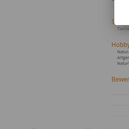
Fremd
Sonsti
Tierhe
Hobb
Natur
Artge
Natur
Bewer