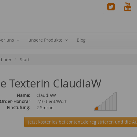
ber uns
unsere Produkte
Blog
d hier
Start
ie Texterin ClaudiaW
Name:
ClaudiaW
 Order-Honorar
2,10 Cent/Wort
Einstufung:
2 Sterne
Jetzt kostenlos bei content.de
registrieren und die A