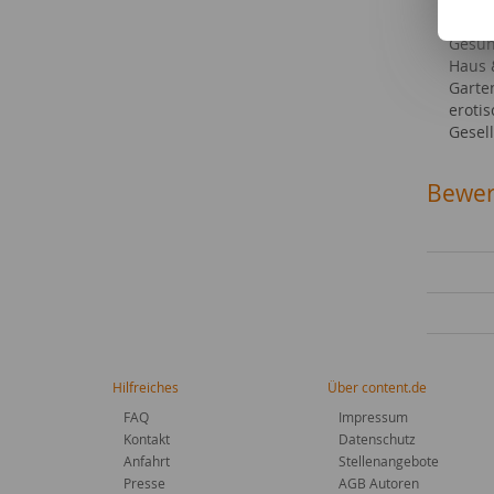
Kaufe
Gesun
Haus
Garte
eroti
Gesell
Bewer
Hilfreiches
Über content.de
FAQ
Impressum
Kontakt
Datenschutz
Anfahrt
Stellenangebote
Presse
AGB Autoren