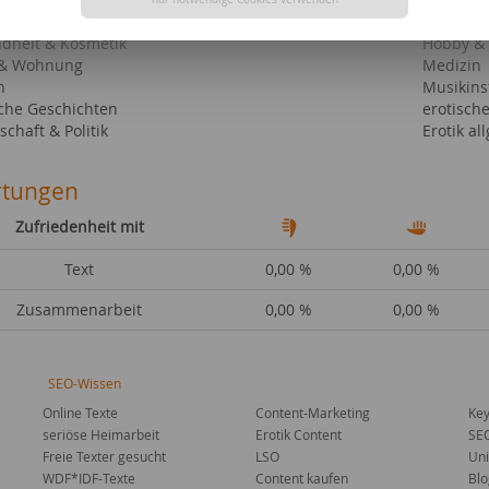
n & Mieten
Geschen
dheit & Kosmetik
Hobby & 
 & Wohnung
Medizin
n
Musikins
sche Geschichten
erotisch
schaft & Politik
Erotik al
tungen
Zufriedenheit mit
Text
0,00 %
0,00 %
Zusammenarbeit
0,00 %
0,00 %
SEO-Wissen
Online Texte
Content-Marketing
Key
seriöse Heimarbeit
Erotik Content
SE
Freie Texter gesucht
LSO
Uni
WDF*IDF-Texte
Content kaufen
Blo