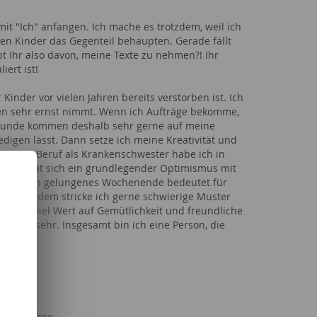
mit "Ich" anfangen. Ich mache es trotzdem, weil ich
 Kinder das Gegenteil behaupten. Gerade fällt
t Ihr also davon, meine Texte zu nehmen?! Ihr
iert ist!
Kinder vor vielen Jahren bereits verstorben ist. Ich
Wenn ich Aufträge bekomme,
 Freunde kommen deshalb sehr gerne auf meine
ledigen lässt. Dann setze ich meine Kreativität und
. Dabei hat sich ein grundlegender Optimismus mit
leichter ! Ein gelungenes Wochenende bedeutet für
n. Außerdem stricke ich gerne schwierige Muster
 dabei viel Wert auf Gemütlichkeit und freundliche
ir das sehr. Insgesamt bin ich eine Person, die
& Kind
 Ereignisse