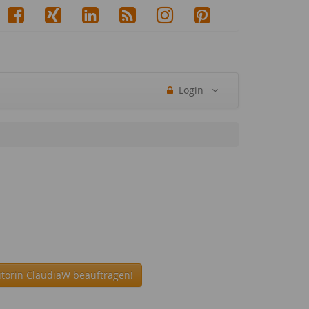
Login
utorin ClaudiaW beauftragen!