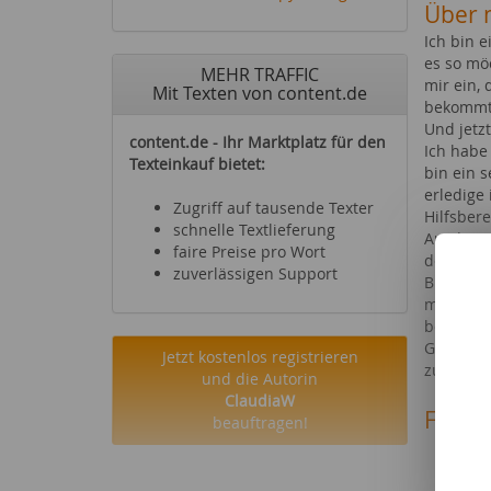
Über 
Ich bin e
es so mö
MEHR TRAFFIC
mir ein,
Mit Texten von content.de
bekommt e
Und jetzt
content.de - Ihr Marktplatz für den
Ich habe 
Texteinkauf bietet:
bin ein se
erledige
Zugriff auf tausende Texter
Hilfsbere
schnelle Textlieferung
Ausdauer ein, bis es gelingt ! Aufgeb
faire Preise pro Wort
den letz
zuverlässigen Support
Blick auf
mich, da
beim Fil
Gesellsc
Jetzt kostenlos registrieren
zugänglic
und die Autorin
ClaudiaW
Fachg
beauftragen!
Essen
Diät
Büche