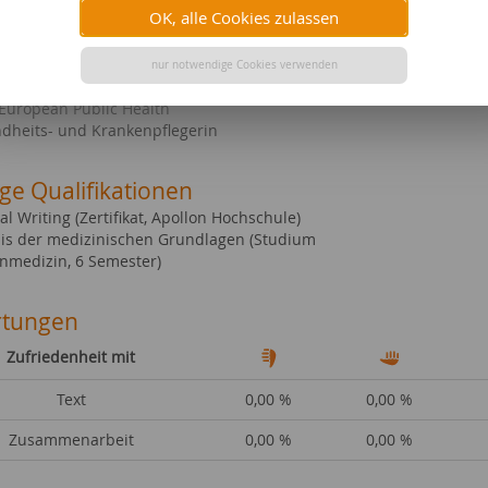
OK, alle Cookies zulassen
in
nur notwendige Cookies verwenden
liche Abschlüsse
 European Public Health
dheits- und Krankenpflegerin
ge Qualifikationen
l Writing (Zertifikat, Apollon Hochschule)
is der medizinischen Grundlagen (Studium
medizin, 6 Semester)
tungen
Zufriedenheit mit
Text
0,00 %
0,00 %
Zusammenarbeit
0,00 %
0,00 %