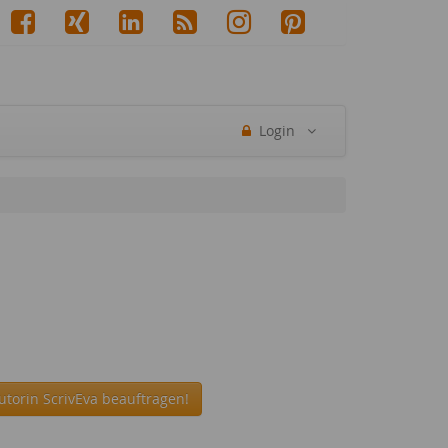
Login
utorin ScrivEva beauftragen!