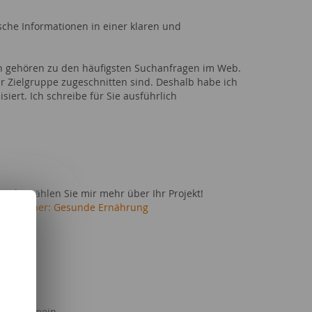
ische Informationen in einer klaren und
n gehören zu den häufigsten Suchanfragen im Web.
er Zielgruppe zugeschnitten sind. Deshalb habe ich
ert. Ich schreibe für Sie ausführlich
nd erzählen Sie mir mehr über Ihr Projekt!
r:
Ratgeber: Gesunde Ernährung
g allgemein