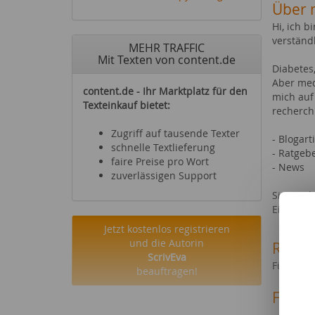
Über 
Hi, ich b
verständ
MEHR TRAFFIC
Mit Texten von content.de
Diabetes
Aber med
content.de - Ihr Marktplatz für den
mich auf
Texteinkauf bietet:
recherch
Zugriff auf tausende Texter
- Blogart
schnelle Textlieferung
- Ratgeb
faire Preise pro Wort
- News
zuverlässigen Support
Sie möch
Einen Mu
Jetzt kostenlos registrieren
und die Autorin
Refer
ScrivEva
Für regi
beauftragen!
Fachg
Gesun