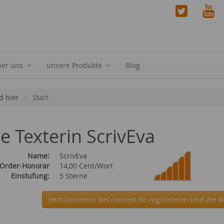
ber uns
unsere Produkte
Blog
d hier
Start
ie Texterin ScrivEva
Name:
ScrivEva
 Order-Honorar
14,00 Cent/Wort
Einstufung:
5 Sterne
Jetzt kostenlos bei content.de
registrieren und die A