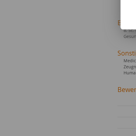
Mediz
Beruf
B. Sc.
Gesun
Sonsti
Medica
Zeugn
Human
Bewer