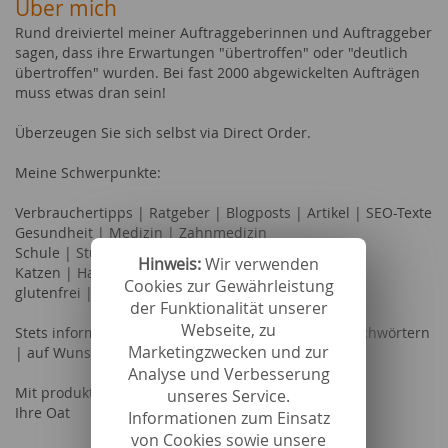
Über mich
Rund dreiviertel meiner Auftraggeberinnen und Auftraggeber
sagen, dass ihre Erwartungen "übertroffen" oder "deutlich
übertroffen" wurden. Bei fast 2000 abgewickelten Aufträgen
muss etwas dran sein!
Überzeugen Sie sich selbst via Direct Order.
Meine Schwerpunkte:
Verbrauchertipps | Ratgeber | Blogposts | Artikel | SEO-Texte
Gesundheit | Medizin | Zahnmedizin
Schule | Studium | Karriere
Hinweis:
Wir verwenden
Katzen | Haustiere
Cookies zur Gewährleistung
glutenfrei |vegan
der Funktionalität unserer
Webseite, zu
Stets informativ | verständlich | auf Wunsch mit Fachwörtern
Marketingzwecken und zur
| auf Wunsch via Surfer SEO (Surferseo)
Analyse und Verbesserung
Mit produktiven Grüßen,
unseres Service.
Ihre Oat
Informationen zum Einsatz
von Cookies sowie unsere