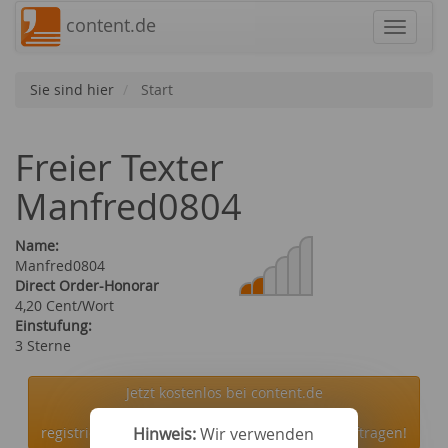
content.de
Navigat
Sie sind hier
Start
Freier Texter
Manfred0804
Name:
Manfred0804
Direct Order-Honorar
4,20 Cent/Wort
Einstufung:
3 Sterne
Jetzt kostenlos bei content.de
registrieren und den Autor Manfred0804 beauftragen!
Hinweis:
Wir verwenden