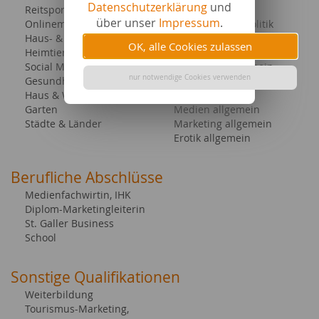
Datenschutzerklärung
und
Reitsport
Motorräder
über unser
Impressum
.
Onlinemarketing & PP
Gesellschaft & Politik
Haus- & Nutztiere
Medizin
OK, alle Cookies zulassen
Heimtierbedarf
Medizin
Social Media
Tourismus allgemein
nur notwendige Cookies verwenden
Gesundheit & Kosmetik
Immobilien allgemein
Haus & Wohnung
Tiere allgemein
Garten
Medien allgemein
Städte & Länder
Marketing allgemein
Erotik allgemein
Berufliche Abschlüsse
Medienfachwirtin, IHK
Diplom-Marketingleiterin
St. Galler Business
School
Sonstige Qualifikationen
Weiterbildung
Tourismus-Marketing,