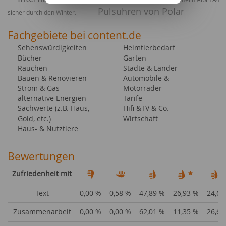
Pulsuhren von Polar
sicher durch den Winter.
Fachgebiete bei content.de
Sehenswürdigkeiten
Heimtierbedarf
Bücher
Garten
Rauchen
Städte & Länder
Bauen & Renovieren
Automobile &
Strom & Gas
Motorräder
alternative Energien
Tarife
Sachwerte (z.B. Haus,
Hifi &TV & Co.
Gold, etc.)
Wirtschaft
Haus- & Nutztiere
Bewertungen
Zufriedenheit mit
Text
0,00 %
0,58 %
47,89 %
26,93 %
24,60
Zusammenarbeit
0,00 %
0,00 %
62,01 %
11,35 %
26,64