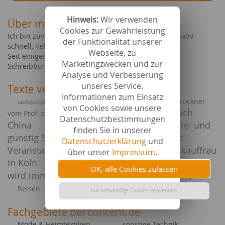
Hinweis:
Wir verwenden
Über mich
Cookies zur Gewährleistung
Ich bin zuverlässig und in der Bearbeitung auch relativ
der Funktionalität unserer
schnell, liefere meine Texte termingerecht.
Webseite, zu
Seit einigen Jahren habe ich mein eigenes kleines
Marketingzwecken und zur
Schreibbüro, welches ich von zu Hause aus führe.
Analyse und Verbesserung
unseres Service.
Texte verfasst zu
Informationen zum Einsatz
Bautrockner
Ländliche Idylle mit traumhaftem Panorama, das ist Massa Lubrense.
von Cookies sowie unsere
Auswandern nach
vom Profi zahlen sich aus.
Datenschutzbestimmungen
China
Stressfrei und
Spanische Weinsorten
finden Sie in unserer
günstig Schuhe online kaufen
Gehalt
Datenschutzerklärung
und
Veranstaltungskaufmann, Veranstaltungskauffrau
über unser
Impressum
.
in Köln
Die Alternative Natursteinteppich
OK, alle Cookies zulassen
wird immer beliebter.
Mentalakademie
Lifestyle / Beauty
Reisen
nur notwendige Cookies verwenden
Fachgebiete bei content.de
Mode & Heimtextilien
sonstige Technik