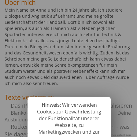
Über mich
Mein Name ist Anna und ich bin 24 Jahre alt. Ich studiere
Biologie und Anglistik auf Lehramt und meine größte
Leidenschaft ist der Handball. Dort bin ich sowohl als
Spielerin, als auch als Trainerin aktiv. Neben jeglichen
Sportarten interessiere ich mich auch sehr für Technik &
Elektronik - also alles, was junge Leute eben beschäftigt.
Durch mein Biologiestudium ist mir eine gesunde Ernährung
und das Gesundheitswesen ebenfalls wichtig. Zudem ist das
Schreiben meine große Leidenschaft: ich kann etwas dabei
lernen, entwickle meine Schreibkompetenzen für mein
Studium weiter und als positiver Nebeneffekt kann ich mir
auch noch etwas Geld dazuverdienen - über Aufträge würde
ich mich also sehr freuen.
Texte verfasst zu
Hinweis:
Wir verwenden
Das iPhone wiederherstellen bzw. aktualisieren
Cookies zur Gewährleistung
Blankokarten online individuell designen
Deine
der Funktionalität unserer
Ausbildung zum Fitnesstrainer mit A-Lizenz
Webseite, zu
Rückenschmerzen beim Motorradfahren - was
Marketingzwecken und zur
Sie dagegen tun können
Die Buchhaltung - selber erledigen