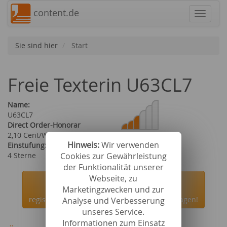
content.de
Navigat
Sie sind hier
Start
Freie Texterin U63CL7
Name:
U63CL7
Direct Order-Honorar
2,10 Cent/Wort
Hinweis:
Wir verwenden
Einstufung:
Cookies zur Gewährleistung
4 Sterne
der Funktionalität unserer
Webseite, zu
Jetzt kostenlos bei content.de
Marketingzwecken und zur
registrieren und die Autorin U63CL7 beauftragen!
Analyse und Verbesserung
unseres Service.
Informationen zum Einsatz