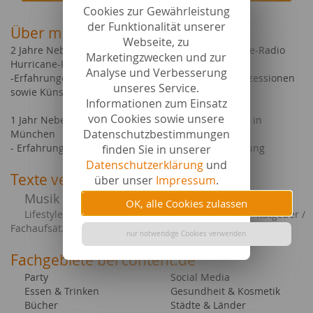
Cookies zur Gewährleistung
der Funktionalität unserer
Über mich
Webseite, zu
2 Jahre Nebenjob als Musikredakteurin beim Online-Radio
Marketingzwecken und zur
Hurricane-Rock (leider nicht mehr online)
Analyse und Verbesserung
-Erfahrungen im Schreiben von CD- und Konzertrezessionen
unseres Service.
sowie Künstlerportraits
Informationen zum Einsatz
von Cookies sowie unsere
1 Jahr Nebenjob als Onlineredakteurin bei OMMAX in
Datenschutzbestimmungen
München
- Erfahrungen im Bereich Suchmaschinenoptimierung
finden Sie in unserer
Datenschutzerklärung
und
Texte verfasst zu
über unser
Impressum
.
Musik und Kultur
Bildung / Studium
OK, alle Cookies zulassen
Lifestyle / Beauty
Ratgeber /
Social Media / Blogbeiträge
Fachaufsätze
nur notwendige Cookies verwenden
Fachgebiete bei content.de
Party
Social Media
Essen & Trinken
Gesundheit & Kosmetik
Bücher
Städte & Länder