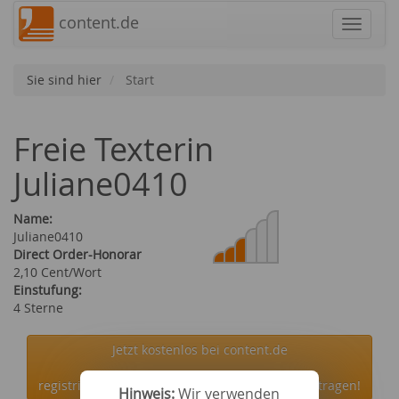
content.de
Navigat
Sie sind hier
Start
Freie Texterin
Juliane0410
Name:
Juliane0410
Direct Order-Honorar
2,10 Cent/Wort
Einstufung:
4 Sterne
Jetzt kostenlos bei content.de
registrieren und die Autorin Juliane0410 beauftragen!
Hinweis:
Wir verwenden