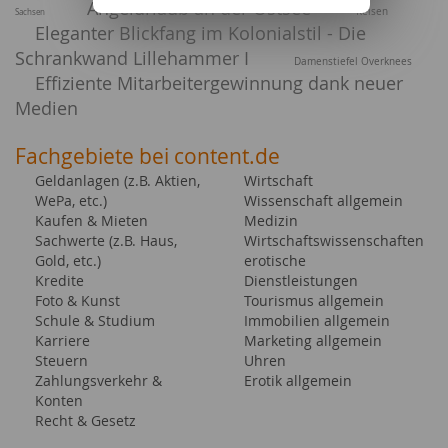
Angelurlaub an der Ostsee
Reisen
Sachsen
Eleganter Blickfang im Kolonialstil - Die
Schrankwand Lillehammer I
Damenstiefel Overknees
Effiziente Mitarbeitergewinnung dank neuer
Medien
Fachgebiete bei content.de
Geldanlagen (z.B. Aktien,
Wirtschaft
WePa, etc.)
Wissenschaft allgemein
Kaufen & Mieten
Medizin
Sachwerte (z.B. Haus,
Wirtschaftswissenschaften
Gold, etc.)
erotische
Kredite
Dienstleistungen
Foto & Kunst
Tourismus allgemein
Schule & Studium
Immobilien allgemein
Karriere
Marketing allgemein
Steuern
Uhren
Zahlungsverkehr &
Erotik allgemein
Konten
Recht & Gesetz