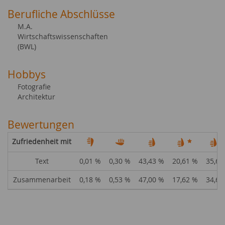
Berufliche Abschlüsse
M.A.
Wirtschaftswissenschaften
(BWL)
Hobbys
Fotografie
Architektur
Bewertungen
Zufriedenheit mit
Text
0,01 %
0,30 %
43,43 %
20,61 %
35,65
Zusammenarbeit
0,18 %
0,53 %
47,00 %
17,62 %
34,68