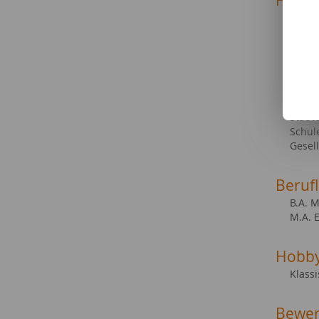
Fachg
Reise
Sehen
Hörbü
Podca
Foto 
Socia
Garte
Städt
Schul
Gesell
Beruf
B.A. 
M.A. 
Hobb
Klass
Bewer