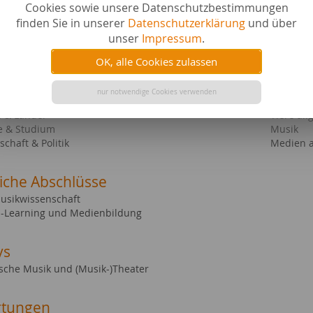
ebiete bei content.de
Cookies sowie unsere Datenschutzbestimmungen
n
Karriere
finden Sie in unserer
Datenschutzerklärung
und über
swürdigkeiten
Seetouris
unser
Impressum
.
cher & E-Books
Filme & 
st
Wissensc
OK, alle Cookies zulassen
& Kunst
Geistesw
l Media
Tourismu
nur notwendige Cookies verwenden
n
Events a
e & Länder
Tiere al
e & Studium
Musik
schaft & Politik
Medien a
liche Abschlüsse
Musikwissenschaft
E-Learning und Medienbildung
ys
ische Musik und (Musik-)Theater
tungen