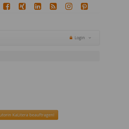
Login
utorin KaLitera beauftragen!