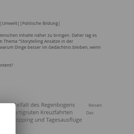
||Umwelt||Politische Bildung|
enschen Inhalte näher zu bringen. Daher lag es
 Thema "Storytelling Ansätze in der
 warum Dinge besser im Gedächtnis bleiben, wenn
ontent?
ganze Vielfalt des Regenbogens
Reisen
Hurtigruten Kreuzfahrten
Das
pel, Shopping und Tagesausflüge