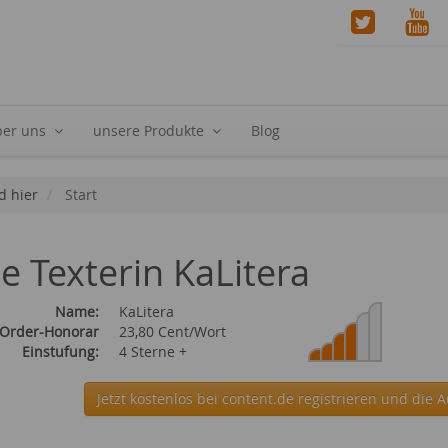
ber uns
unsere Produkte
Blog
d hier
Start
ie Texterin KaLitera
Name:
KaLitera
 Order-Honorar
23,80 Cent/Wort
Einstufung:
4 Sterne +
Jetzt kostenlos bei content.de
registrieren und die A