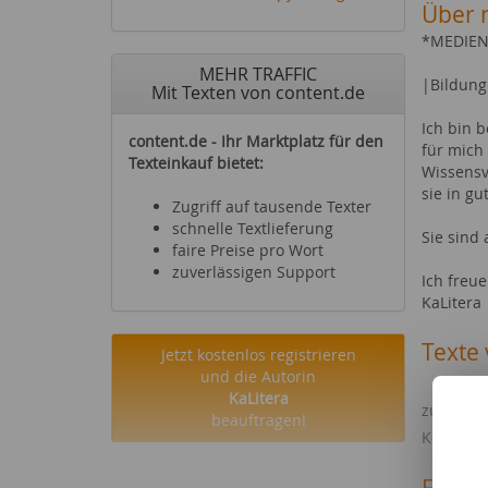
Über 
*MEDIE
MEHR TRAFFIC
|Bildung
Mit Texten von content.de
Ich bin 
content.de - Ihr Marktplatz für den
für mich
Texteinkauf bietet:
Wissensv
sie in gu
Zugriff auf tausende Texter
schnelle Textlieferung
Sie sind
faire Preise pro Wort
zuverlässigen Support
Ich freue
KaLitera
Texte 
Jetzt kostenlos registrieren
und die Autorin
Oberstdorf
KaLitera
zur Wieg
beauftragen!
Kolosse