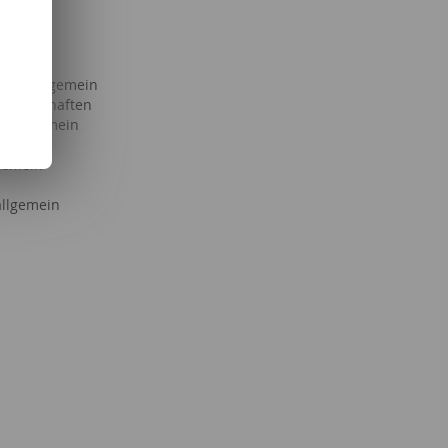
tik
Serien
haft allgemein
issenschaften
s allgemein
llgemein
lgemein
llgemein