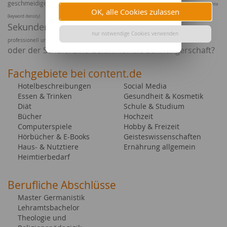
geschmeidige Haut - Biotherm Oil Therapie Bodylotion
Suchbegriffsdichte
OK, alle Cookies zulassen
Shellac - perfekte Nägel in wenigen
(keyword density)
Sekunden
Biometrische Passbilder und Visumbilder in Heidelberg-
nur notwendige Cookies verwenden
Ringelröteln im Kindergarten
professionell und schnell
oder der Schule: Eine Gefahr für die Schwangerschaft?
Fachgebiete bei content.de
Hotelbeschreibungen
Social Media
Essen & Trinken
Gesundheit & Kosmetik
Diät
Schule & Studium
Bücher
Hochzeit
Computerspiele
Hobby & Freizeit
Hörbücher & E-Books
Geisteswissenschaften
Haus- & Nutztiere
Ernährung allgemein
Heimtierbedarf
Berufliche Abschlüsse
Master Germanistik
Lehramtsbachelor
Theologie und