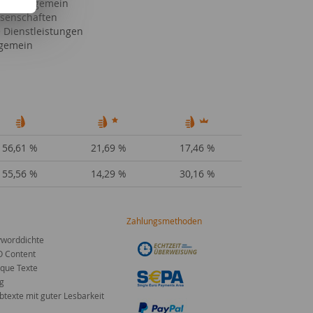
haft allgemein
senschaften
e Dienstleistungen
lgemein
56,61 %
21,69 %
17,46 %
55,56 %
14,29 %
30,16 %
Zahlungsmethoden
worddichte
O Content
que Texte
g
texte mit guter Lesbarkeit