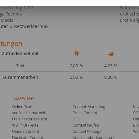
- & Ausdauertraining
Wissensc
emarketing & PP
Naturwis
ige Technik
erotisch
l Media
Erotik al
ter & Netzwerktechnik
tungen
Zufriedenheit mit
Text
0,00 %
4,23 %
Zusammenarbeit
0,00 %
0,00 %
SEO-Wissen
Online Texte
Content-Marketing
Key
seriöse Heimarbeit
Erotik Content
SE
Freie Texter gesucht
LSO
Uni
WDF*IDF-Texte
Content kaufen
Blo
Unique Content
Content Manager
Web
Duplicate Content
Auftraggeberkompetenz