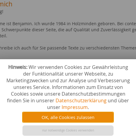
mich
g!
e ist Benjamin. Ich wurde 1984 in Holzminden geboren. Bei content.
e Schwerpunkte dieser Seite, die auf Qualität und Zuverlässigkeit
eil.
hreibe ich auch für Sie passende Texte zu verschiedensten Theme
verfasst zu
Hinweis:
Wir verwenden Cookies zur Gewährleistung
uktbeschreibung
Byte-Code-Caches - Der Turbolade
der Funktionalität unserer Webseite, zu
gralrechnung versus Differentialrechnung
Lösungs
Marketingzwecken und zur Analyse und Verbesserung
ML
unseres Service. Informationen zum Einsatz von
Cookies sowie unsere Datenschutzbestimmungen
ebiete bei content.de
finden Sie in unserer
Datenschutzerklärung
und über
unser
Impressum
.
n
Schule &
 & Trinken
erotisch
OK, alle Cookies zulassen
Haushalt
terspiele
Filme & 
cher & E-Books
nur notwendige Cookies verwenden
Webhost