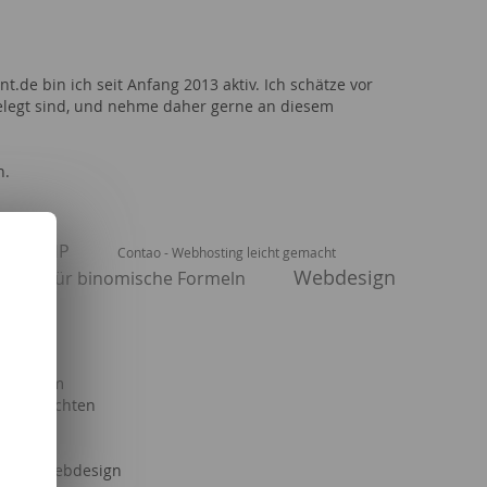
de bin ich seit Anfang 2013 aktiv. Ich schätze vor
 gelegt sind, und nehme daher gerne an diesem
n.
r für PHP
Contao - Webhosting leicht gemacht
Webdesign
wege für binomische Formeln
 Studium
e Geschichten
sgeräte
Serien
ing & Webdesign