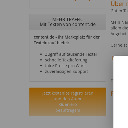
Über 
Guten Ta
MEHR TRAFFIC
Mein Nam
Mit Texten von content.de
allem di
Angebot t
content.de - Ihr Marktplatz für den
Texteinkauf bietet:
Gerne sc
Zugriff auf tausende Texter
Texte 
schnelle Textlieferung
Prod
faire Preise pro Wort
zuverlässigen Support
Inte
mit HT
Fachg
Jetzt kostenlos registrieren
und den Autor
Reise
Guerrero
Essen
beauftragen!
Diät
Compu
Hörbü