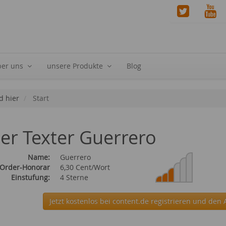
ber uns
unsere Produkte
Blog
d hier
Start
ier Texter Guerrero
Name:
Guerrero
 Order-Honorar
6,30 Cent/Wort
Einstufung:
4 Sterne
Jetzt kostenlos bei content.de
registrieren und den 