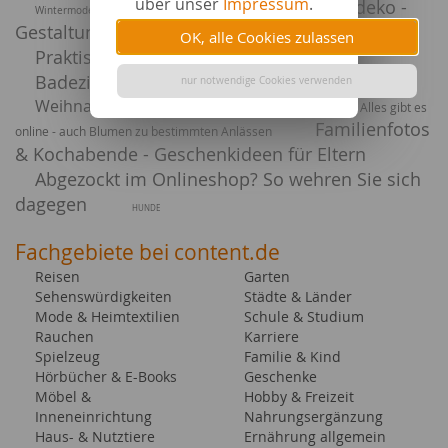
über unser
Impressum
.
Herbstdeko -
Wintermode mit Damen Leggings kombinieren
Gestaltungsideen fürs Wohnzimmer
OK, alle Cookies zulassen
Praktische Reinigungsgeräte im Alltag
Badezimmer - Duschen stilvoll einbauen
nur notwendige Cookies verwenden
Weihnachtsdekoration selbst basteln
Alles gibt es
Familienfotos
online - auch Blumen zu bestimmten Anlässen
& Kochabende - Geschenkideen für Eltern
Abgezockt im Onlineshop? So wehren Sie sich
dagegen
HUNDE
Fachgebiete bei content.de
Reisen
Garten
Sehenswürdigkeiten
Städte & Länder
Mode & Heimtextilien
Schule & Studium
Rauchen
Karriere
Spielzeug
Familie & Kind
Hörbücher & E-Books
Geschenke
Möbel &
Hobby & Freizeit
Inneneinrichtung
Nahrungsergänzung
Haus- & Nutztiere
Ernährung allgemein