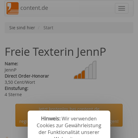
content.de
Navigat
Sie sind hier
Start
Freie Texterin JennP
Name:
JennP
Direct Order-Honorar
3,50 Cent/Wort
Einstufung:
4 Sterne
Jetzt kostenlos bei content.de
Hinweis:
Wir verwenden
registrieren und die Autorin JennP beauftragen!
Cookies zur Gewährleistung
der Funktionalität unserer