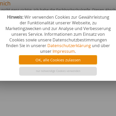
mich
st nicht ganz richtig. Ich habe die Fachhochschulreife. Diesen Abs
Hinweis:
Wir verwenden Cookies zur Gewährleistung
verfasst zu
der Funktionalität unserer Webseite, zu
Computer/ Software
Wirtschaft / Finanzen /
Marketingzwecken und zur Analyse und Verbesserung
unseres Service. Informationen zum Einsatz von
/ Blogbeiträge
Cookies sowie unsere Datenschutzbestimmungen
finden Sie in unserer
Datenschutzerklärung
und über
tungen
unser
Impressum
.
Zufriedenheit mit
OK, alle Cookies zulassen
Text
0,00 %
0,00 %
nur notwendige Cookies verwenden
Zusammenarbeit
0,00 %
0,00 %