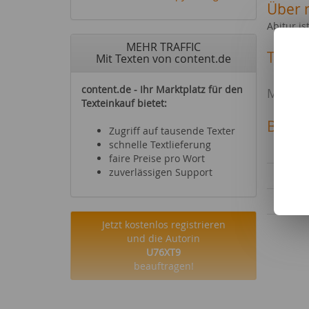
Über 
Abitur i
MEHR TRAFFIC
Texte 
Mit Texten von content.de
Sport
content.de - Ihr Marktplatz für den
Media 
Texteinkauf bietet:
Bewer
Zugriff auf tausende Texter
schnelle Textlieferung
faire Preise pro Wort
zuverlässigen Support
Jetzt kostenlos registrieren
und die Autorin
U76XT9
beauftragen!