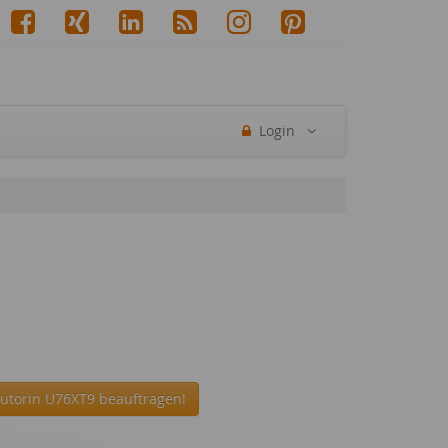
Login
Autorin U76XT9 beauftragen!