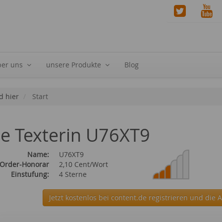
ber uns
unsere Produkte
Blog
d hier
Start
ie Texterin U76XT9
Name:
U76XT9
 Order-Honorar
2,10 Cent/Wort
Einstufung:
4 Sterne
Jetzt kostenlos bei content.de
registrieren und die 