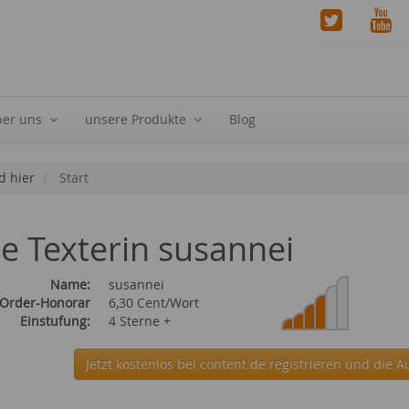
ber uns
unsere Produkte
Blog
d hier
Start
ie Texterin susannei
Name:
susannei
 Order-Honorar
6,30 Cent/Wort
Einstufung:
4 Sterne +
Jetzt kostenlos bei content.de
registrieren und die A