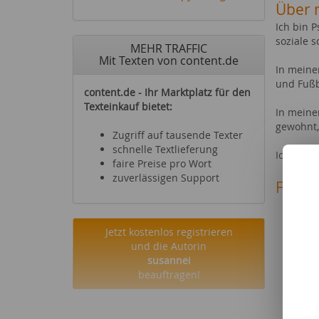
Über 
Ich bin 
soziale 
MEHR TRAFFIC
Mit Texten von content.de
In meiner
und Fußb
content.de - Ihr Marktplatz für den
Texteinkauf bietet:
In meine
gewohnt,
Zugriff auf tausende Texter
schnelle Textlieferung
Ich freu
faire Preise pro Wort
zuverlässigen Support
Fachg
Reise
Sehen
Jetzt kostenlos registrieren
Mode 
und die Autorin
Party
susannei
Schm
beauftragen!
Kraft
Haus-
Städt
Schul