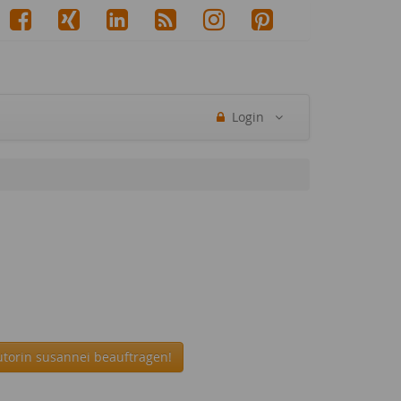
Login
utorin susannei beauftragen!