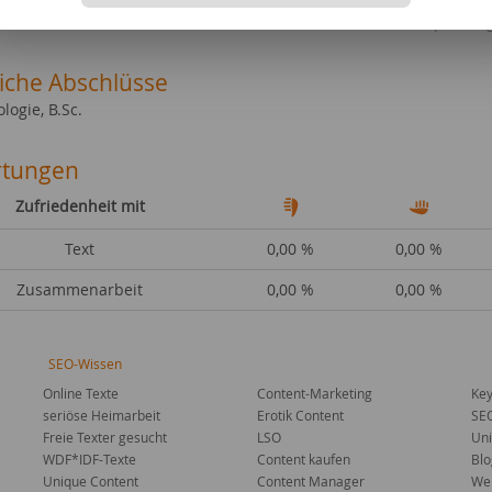
schaft & Politik
Sport al
liche Abschlüsse
logie, B.Sc.
tungen
Zufriedenheit mit
Text
0,00 %
0,00 %
Zusammenarbeit
0,00 %
0,00 %
SEO-Wissen
Online Texte
Content-Marketing
Key
seriöse Heimarbeit
Erotik Content
SE
Freie Texter gesucht
LSO
Uni
WDF*IDF-Texte
Content kaufen
Blo
Unique Content
Content Manager
Web