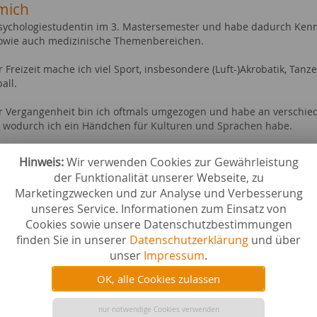
mich
Psychologiestudentin im 3. Mastersemester und habe dadurch Kenn
sowie auch medizinische Themenbereichen.
 Freizeit mache ich viel Sport, insbesondere (Luft-)Akrobatik, Tanz
all.
r Vergangenheit bin ich oftmals umgezogen und habe an verschie
 wodurch ich ein Händchen für Kulturen und Sprachen habe.
e mich über Aufträge zu den genannten Thematiken.
Hinweis:
Wir verwenden Cookies zur Gewährleistung
der Funktionalität unserer Webseite, zu
ebiete bei content.de
Marketingzwecken und zur Analyse und Verbesserung
n
Familie 
unseres Service. Informationen zum Einsatz von
swürdigkeiten
Geschen
Cookies sowie unsere Datenschutzbestimmungen
& Heimtextilien
Hobby & 
finden Sie in unserer
Datenschutzerklärung
und über
Liebe & 
unser
Impressum
.
uck
Naturwis
- & Ausdauertraining
Geistesw
OK, alle Cookies zulassen
 & Nutztiere
Events a
e & Länder
Gesellsc
nur notwendige Cookies verwenden
e & Studium
Tiere al