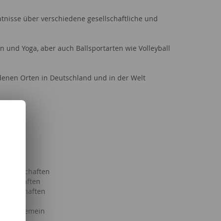
tnisse über verschiedene gesellschaftliche und
en und Yoga, aber auch Ballsportarten wie Volleyball
denen Orten in Deutschland und in der Welt
& Kind
ke
Freizeit
Partnerschaften
senschaften
issenschaften
llgemein
haft allgemein
lgemein