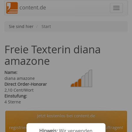
content.de
Navigat
Sie sind hier
Start
Freie Texterin diana
amazone
Name:
diana amazone
Direct Order-Honorar
2,10 Cent/Wort
Einstufung:
4 Sterne
Jetzt kostenlos bei content.de
registrieren und die Autorin diana amazone beauftragen!
Hinweis:
Wir verwenden