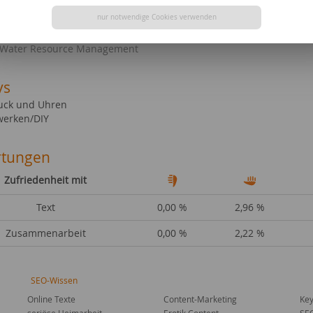
liche Abschlüsse
nur notwendige Cookies verwenden
-Ing. Bauingenieurwesen und Umwelttechnik
 Water Resource Management
ys
ck und Uhren
erken/DIY
tungen
Zufriedenheit mit
Text
0,00 %
2,96 %
Zusammenarbeit
0,00 %
2,22 %
SEO-Wissen
Online Texte
Content-Marketing
Key