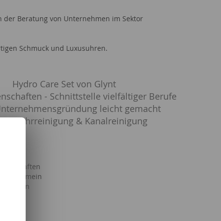
h der Beratung von Unternehmen im Sektor
wertigen Schmuck und Luxusuhren.
Hydro Care Set von Glynt
schaften - Schnittstelle vielfältiger Berufe
nternehmensgründung leicht gemacht
Rohrreinigung & Kanalreinigung
senschaften
en allgemein
allgemein