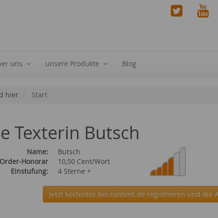
ber uns
unsere Produkte
Blog
d hier
Start
ie Texterin Butsch
Name:
Butsch
 Order-Honorar
10,50 Cent/Wort
Einstufung:
4 Sterne +
Jetzt kostenlos bei content.de
registrieren und die 