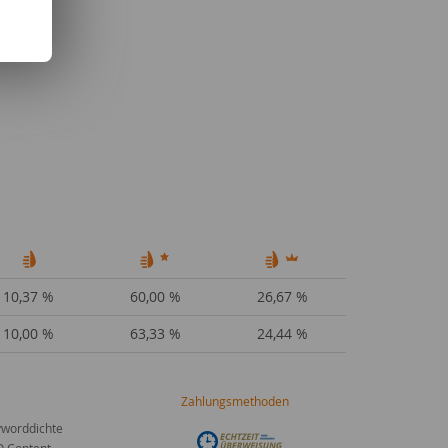
10,37 %
60,00 %
26,67 %
10,00 %
63,33 %
24,44 %
Zahlungsmethoden
worddichte