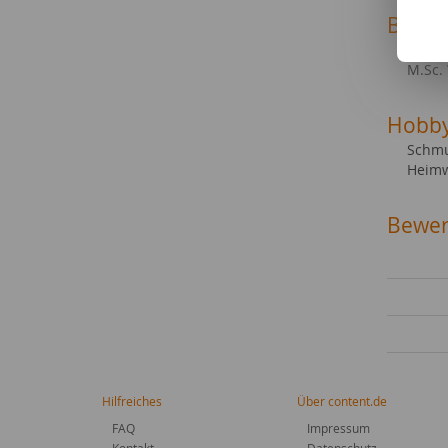
Beruf
Dipl.
M.Sc.
Hobb
Schmu
Heimw
Bewer
Hilfreiches
Über content.de
FAQ
Impressum