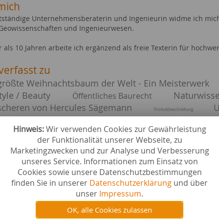
mich
stständige Unternehmensberaterin und Ingenieurin widme ich mic
Geowissenschaften und Ingenieurwesen.
r als 10 Jahren arbeite ich ergänzend als freie Texterin für hoch
verfasst zu
größte Weihnachtsbaum der Welt - Ein Meisterwerk
style / Beauty
Naturwissen
Öffentliches Baurecht
scheren von Hercules Sägemann
U
Produktbeschreibung
husse für Bankettstuhl
Bautenschutz für eine langlebige Bausubstanz
Hinweis:
Wir verwenden Cookies zur Gewährleistung
eistungsbeschreibungen
der Funktionalität unserer Webseite, zu
Marketingzwecken und zur Analyse und Verbesserung
ebiete bei content.de
unseres Service. Informationen zum Einsatz von
 & Trinken
Naturwis
Cookies sowie unsere Datenschutzbestimmungen
uck
Immobili
finden Sie in unserer
Datenschutzerklärung
und über
 & Renovieren
Technik 
unser
Impressum
.
ative Energien
Uhren
 & Inneneinrichtung
OK, alle Cookies zulassen