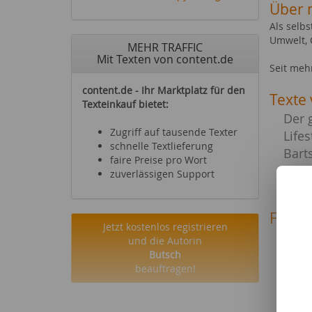
Über 
Als selb
Umwelt, 
MEHR TRAFFIC
Mit Texten von content.de
Seit meh
content.de - Ihr Marktplatz für den
Texte 
Texteinkauf bietet:
Der 
Zugriff auf tausende Texter
Life
schnelle Textlieferung
Bart
faire Preise pro Wort
Stuhl
zuverlässigen Support
Dienstl
Fachg
Jetzt kostenlos registrieren
Essen
und die Autorin
Schm
Butsch
Bauen
beauftragen!
altern
Möbel