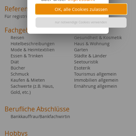
Referenztexte
OK, alle Cookies zulassen
Für registrierte Kunden im Account einsehbar
nur notwendige Cookies verwenden
Fachgebiete bei content.de
Reisen
Gesundheit & Kosmetik
Hotelbeschreibungen
Haus & Wohnung
Mode & Heimtextilien
Garten
Essen & Trinken
Städte & Länder
Diät
Seetouristik
Bücher
Esoterik
Schmuck
Tourismus allgemein
Kaufen & Mieten
Immobilien allgemein
Sachwerte (z.B. Haus,
Ernährung allgemein
Gold, etc.)
Berufliche Abschlüsse
Bankkauffrau/Bankfachwirtin
Hobbys