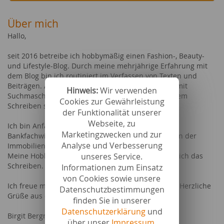
Über mich
Hallo,
seit 2016 betreibe ich hobbymäßig einen Fashion-, Beauty-
und Lifestyle-Blog. Durch meine mehrjährige Erfahrung mit
dem Blog bin ich routiniert im Verfassen von Texten und
Beiträgen. Außerdem kenne ich mich mittlerweile mit
Hinweis:
Wir verwenden
Suchmaschinenoptimierung und kundenorientiertem
Cookies zur Gewährleistung
Schreiben sehr gut aus.
der Funktionalität unserer
Webseite, zu
Ich bin Anfang 50, ledig, eine Tochter, gelernte
Marketingzwecken und zur
Bankfachwirtin, arbeite seit 25 Jahren selbständig in der
Analyse und Verbesserung
Immobilienwirtschaft.
Meine Hobbies sind Reisen, Lesen, Yoga und natürlich das
unseres Service.
Schreiben.
Informationen zum Einsatz
von Cookies sowie unsere
Ich freue mich auf die Zusammenarbeit mit Ihnen. Herzliche
Datenschutzbestimmungen
Grüße aus dem Neckartal
finden Sie in unserer
Datenschutzerklärung
und
Birgit Bergmann
über unser
Impressum
.