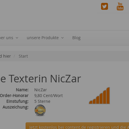
ber uns
unsere Produkte
Blog
d hier
Start
ie Texterin NicZar
Name:
NicZar
 Order-Honorar
9,80 Cent/Wort
Einstufung:
5 Sterne
Auszeichung:
Jetzt kostenlos bei content.de
registrieren und die 