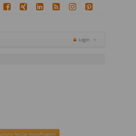
Login
Autorin NicZar beauftragen!