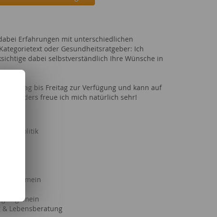
 dabei Erfahrungen mit unterschiedlichen
tegorietext oder Gesundheitsratgeber: Ich
sichtige dabei selbstverständlich Ihre Wünsche in
 von Montag bis Freitag zur Verfügung und kann auf
ect Orders freue ich mich natürlich sehr!
aft & Politik
& Kind
Freizeit
en allgemein
lgemein
g allgemein
 & Lebensberatung