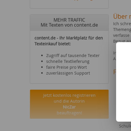
Über 
MEHR TRAFFIC
Ich schr
Mit Texten von content.de
Themenge
verfasse
content.de - Ihr Marktplatz für den
Bezug au
Texteinkauf bietet:
Inzwische
Zugriff auf tausende Texter
Anfragen
schnelle Textlieferung
faire Preise pro Wort
Fachg
zuverlässigen Support
Reise
Sehen
Büche
Jetzt kostenlos registrieren
Kaufe
und die Autorin
Gesun
NicZar
Haus
beauftragen!
Garte
Städt
Schul