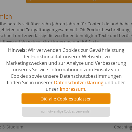
mich
eibe bereits seit über zehn Jahren Jahren für Content.de und habe
bieten und Textgattungen gesammelt. Ob Produktbeschreibung, Ka
 schnell und zuverlässig die von Ihnen benötigten Texte und berück
f Keyword-Vorgaben, Strukturierung und BB-Code.
Hinweis:
Wir verwenden Cookies zur Gewährleistung
n bin ich hauptberuflich als Texterin tätig - ich stehe Ihnen also
der Funktionalität unserer Webseite, zu
 und Rückfragen zügig reagieren. Über Angebote zu Group- und Dir
Marketingzwecken und zur Analyse und Verbesserung
unseres Service. Informationen zum Einsatz von
ebiete bei content.de
Cookies sowie unsere Datenschutzbestimmungen
n
Gesellsch
finden Sie in unserer
Datenschutzerklärung
und über
swürdigkeiten
Karriere
unser
Impressum
.
r
Familie 
n & Mieten
Hobby & 
OK, alle Cookies zulassen
dheit & Kosmetik
Medizin
 & Wohnung
Immobili
nur notwendige Cookies verwenden
n
Tiere al
e & Länder
Ernährun
e & Studium
Coaching