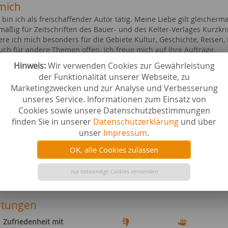
mich
 bin ich als freischaffender Autor tätig. Meine Liebe gilt gleicher
mäßig für Zeitschriften des Bauer- und des Kelter-Verlages Kurzkri
ere ich mich besonders für die Gebiete Kultur, Geschichte, Reisen, F
auch für andere Themen offen. Ich freue mich auf Ihre Aufträge.
Hinweis:
Wir verwenden Cookies zur Gewährleistung
ebiete bei content.de
der Funktionalität unserer Webseite, zu
n
Familie 
Marketingzwecken und zur Analyse und Verbesserung
swürdigkeiten
saisonale
unseres Service. Informationen zum Einsatz von
 & Trinken
Filme & 
Cookies sowie unsere Datenschutzbestimmungen
r
Geistesw
finden Sie in unserer
Datenschutzerklärung
und über
cher & E-Books
Tourismu
unser
Impressum
.
 & Nutztiere
Gesellsc
ierbedarf
Tiere al
OK, alle Cookies zulassen
e & Länder
Ernährun
schaft & Politik
Musik
nur notwendige Cookies verwenden
eit
tungen
Zufriedenheit mit