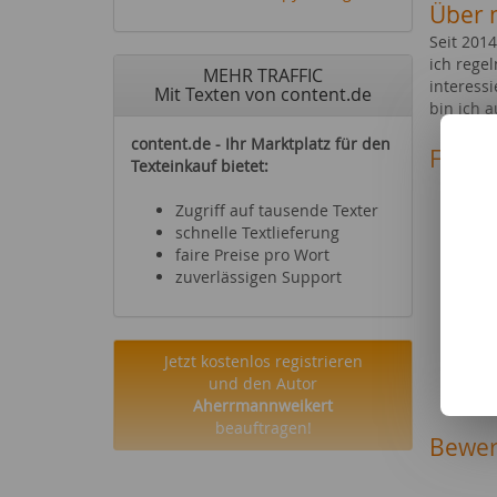
Über 
Seit 2014
ich regel
MEHR TRAFFIC
interessi
Mit Texten von content.de
bin ich 
content.de - Ihr Marktplatz für den
Fachg
Texteinkauf bietet:
Reise
Sehen
Zugriff auf tausende Texter
Essen
schnelle Textlieferung
Büche
faire Preise pro Wort
Hörbü
zuverlässigen Support
Haus-
Heimt
Städt
Jetzt kostenlos registrieren
Gesell
und den Autor
Hochz
Aherrmannweikert
beauftragen!
Bewer