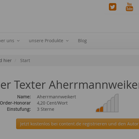
ber uns
unsere Produkte
Blog
d hier
Start
ier Texter Aherrmannweike
Name:
Aherrmannweikert
 Order-Honorar
4,20 Cent/Wort
Einstufung:
3 Sterne
Jetzt kostenlos bei content.de
registrieren und den Auto