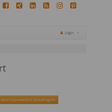
Login
rt
r Aherrmannweikert beauftragen!