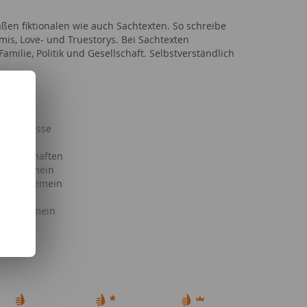
maßen fiktionalen wie auch Sachtexten. So schreibe
mis, Love- und Truestorys. Bei Sachtexten
amilie, Politik und Gesellschaft. Selbstverständlich
& Kind
 Ereignisse
Serien
issenschaften
s allgemein
haft allgemein
lgemein
g allgemein