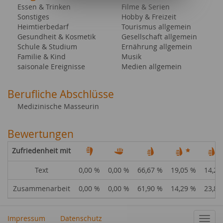
Essen & Trinken
Filme & Serien
Sonstiges
Hobby & Freizeit
Heimtierbedarf
Tourismus allgemein
Gesundheit & Kosmetik
Gesellschaft allgemein
Schule & Studium
Ernährung allgemein
Familie & Kind
Musik
saisonale Ereignisse
Medien allgemein
Berufliche Abschlüsse
Medizinische Masseurin
Bewertungen
Zufriedenheit mit
Text
0,00 %
0,00 %
66,67 %
19,05 %
14,29
Zusammenarbeit
0,00 %
0,00 %
61,90 %
14,29 %
23,81
Impressum
Datenschutz
Navig