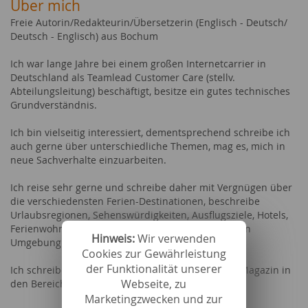
Über mich
Freie Autorin/Redakteurin/Übersetzerin (Englisch - Deutsch/
Deutsch - Englisch) aus Bochum
Ich war lange Jahre bei einem großen Internetcarrier in
Deutschland als Teamlead Customer Care (stellv.
Abteilungsleitung) beschäftigt, besitze ein gutes technisches
Grundverständnis.
Ich bin vielseitig interessiert, dementsprechend schreibe ich
auch gerne über unterschiedliche Themen, mag es, mich in
neue Sachverhalte einzuarbeiten.
Ich reise sehr gerne und schreibe daher mit Vergnügen über
die verschiedensten Ferien-Destinationen, beschreibe
Urlaubsregionen, Sehenswürdigkeiten, Ausflugsziele, Hotels,
Ferienwohnungen und -häuser einschließlich deren
Hinweis:
Wir verwenden
Umgebung.
Cookies zur Gewährleistung
der Funktionalität unserer
Ich schreibe regelmäßig für mein eigenes Online-Magazin in
Webseite, zu
den Bereichen:
Marketingzwecken und zur