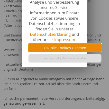
- Interviews mit Künstlern (Musik, darstellende Kunst)
Analyse und Verbesserung
- Festival-Reviews (auch große Events)
unseres Service.
- Buch-Rezensionen (namhafter Buchverlage)
Informationen zum Einsatz
- CD-Rezensionen
von Cookies sowie unsere
- Neuigkeiten aus der Musikszene
Datenschutzbestimmungen
(Alternative/Rock/Pop/Metal)
finden Sie in unserer
Datenschutzerklärung
und
und kenne mich auch beruflich mit Event-Organisation und
über unser
Impressum
.
Künstlervermittlung (formales, Online-Promotion, usw.) aus.
OK, alle Cookies zulassen
Weiterhin bin ich bereits mehrfach für ein Kinoportal tätig
gewesen:
nur notwendige Cookies verwenden
- aktuelle Kinonews aus Hollywood (inklusive Übersetzungen
Englisch-Deutsch)
Für ein Ruhrgebiets-Familienmagazin mit hoher Auflage habe
ich einen großen Freizeit-Artikel über die Stadt Dortmund
verfasst.
Ich suche permanent neue Herausforderungen, arbeite zügig,
genau und gewissenhaft.