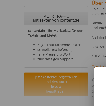
Über 
Köln, Chi
die drei
MEHR TRAFFIC
Mit Texten von content.de
Familie, 
und Buc
content.de - Ihr Marktplatz für den
Texteinkauf bietet:
Als Film
Zugriff auf tausende Texter
Blog-Arti
schnelle Textlieferung
faire Preise pro Wort
ABER: Ha
zuverlässigen Support
Texte 
Ein F
Jetzt kostenlos registrieren
Winter
und den Autor
besten 
JoJouw
Garten
beauftragen!
Campingurla
Eine