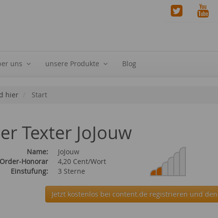
ber uns
unsere Produkte
Blog
d hier
Start
ier Texter JoJouw
Name:
JoJouw
 Order-Honorar
4,20 Cent/Wort
Einstufung:
3 Sterne
Jetzt kostenlos bei content.de
registrieren und den