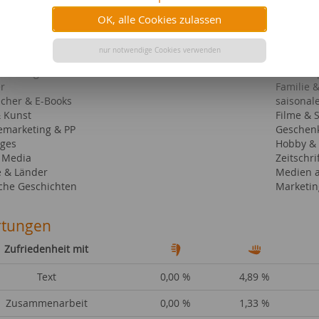
elmeer Kreuzfahrten online buchen - Pro und Kontra
OK, alle Cookies zulassen
ebiete bei content.de
nur notwendige Cookies verwenden
n
Event & 
swürdigkeiten
Gewinnsp
r
Familie 
cher & E-Books
saisonale
& Kunst
Filme & 
emarketing & PP
Geschen
iges
Hobby & 
l Media
Zeitschri
e & Länder
Medien a
sche Geschichten
Marketin
tungen
Zufriedenheit mit
Text
0,00 %
4,89 %
Zusammenarbeit
0,00 %
1,33 %