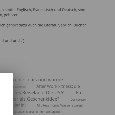
rden sind! - Englisch, Französisch und Deutsch, sind
n, gehören!
lich gehört dazu auch die Literatur, sprich: Bücher
und und und :-)
ntel, Trenchcoats und warme
After Work Fitness: die
: Mobil Flatrate mit Internet
r nächstes Reiseland: Die USA!
Ein
mpanger als Geschenkidee?
Der nächste
er wieder in!
Mit Regentonne Wasser sparen!
Die passenden Möbel für Ihren Wintergarten