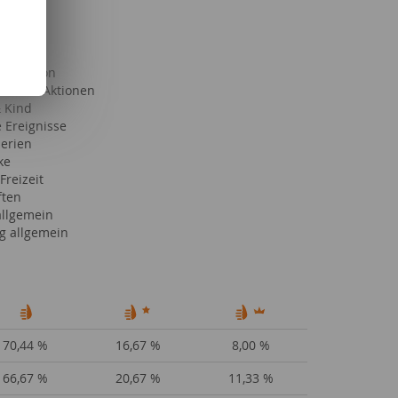
Promotion
iele & Aktionen
& Kind
 Ereignisse
Serien
ke
Freizeit
ften
llgemein
g allgemein
70,44 %
16,67 %
8,00 %
66,67 %
20,67 %
11,33 %