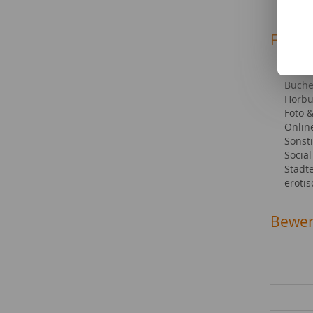
Mitt
Fachg
Reise
Sehen
Büche
Hörbü
Foto 
Onlin
Sonst
Socia
Städt
eroti
Bewer