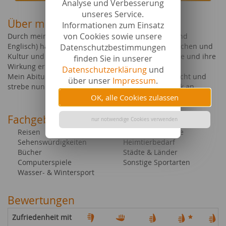
Analyse und Verbesserung
unseres Service.
Über mich
Informationen zum Einsatz
von Cookies sowie unsere
Durch mein zweisprachiges Elternhaus (Deutsch und
Englisch) hatte ich immer großes Interesse an Sprachen und
Datenschutzbestimmungen
Kultur und habe dadurch auch ein Gefühl für Worte und ihre
finden Sie in unserer
Wirkung erlangt.
Datenschutzerklärung
und
Mein Abitur habe ich in Baden-Württemberg gemacht und
über unser
Impressum
.
strebe nun ein Studium für Skandinavistik/Fennistik an.
OK, alle Cookies zulassen
Fachgebiete bei content.de
nur notwendige Cookies verwenden
Reisen
Haus- & Nutztiere
Sehenswürdigkeiten
Heimtierbedarf
Bücher
Städte & Länder
Computerspiele
Sonstige Sportarten
Wasser- & Wintersport
Bewertungen
Zufriedenheit mit