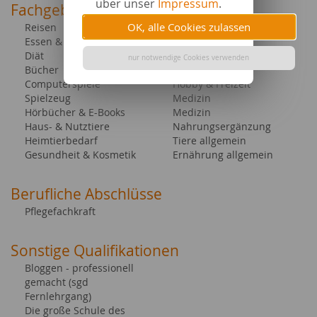
über unser
Impressum
.
Fachgebiete bei content.de
OK, alle Cookies zulassen
Reisen
Garten
Essen & Trinken
Esoterik
Diät
Familie & Kind
nur notwendige Cookies verwenden
Bücher
Geschenke
Computerspiele
Hobby & Freizeit
Spielzeug
Medizin
Hörbücher & E-Books
Medizin
Haus- & Nutztiere
Nahrungsergänzung
Heimtierbedarf
Tiere allgemein
Gesundheit & Kosmetik
Ernährung allgemein
Berufliche Abschlüsse
Pflegefachkraft
Sonstige Qualifikationen
Bloggen - professionell
gemacht (sgd
Fernlehrgang)
Die große Schule des