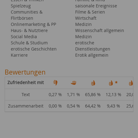
Spielzeug
saisonale Ereignisse
Communities &
Filme & Serien
Flirtbörsen
Wirtschaft
Onlinemarketing & PP
Medizin
Haus- & Nutztiere
Wissenschaft allgemein
Social Media
Medizin
Schule & Studium
erotische
erotische Geschichten
Dienstleistungen
Karriere
Erotik allgemein
Bewertungen
Zufriedenheit mit
Text
0,27 %
1,71 %
65,86 %
12,13 %
20,04
Zusammenarbeit
0,00 %
0,54 %
64,42 %
9,43 %
25,61