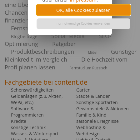
eine Übersicht
Geldanlage Infrastruktur -
OK, alle Cookies zulassen
Chancen und Risiken
Neue Wohnung: so
finanzieren Sie Ihre Einrichtung
Luxuriöses Wohnen
nur notwendige Cookies verwenden
Fernstudium Mediaexperte
Linkaufbau
Social Media
SEO-
Blogbeiträge
Optimierung
Ratgeber
Produktbeschreibungen
Günstiger
Möbel
Kleinkredit im Vergleich
Die Hochzeit vom
Profi planen lassen
Fernstudium Russisch
Fachgebiete bei content.de
Sehenswürdigkeiten
Garten
Geldanlagen (z.B. Aktien,
Städte & Länder
WePa, etc.)
Sonstige Sportarten
Software &
Gewinnspiele & Aktionen
Programmieren
Familie & Kind
Kredite
saisonale Ereignisse
sonstige Technik
Webhosting &
Wasser- & Wintersport
Webdesign
Haus- & Nutztiere
Hobby & Freizeit