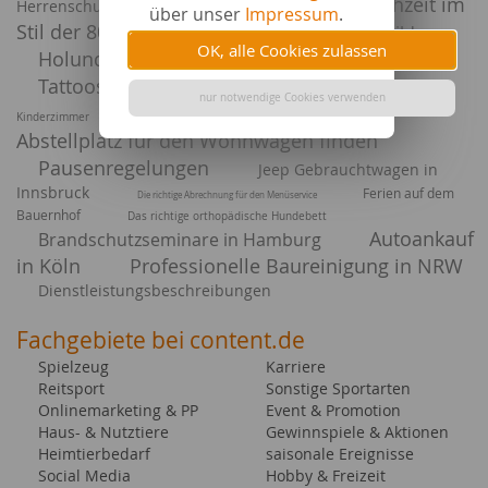
Traumhochzeit im
Herrenschuhe - weltweit beliebt
über unser
Impressum
.
Stil der 80er Jahre
Betriebliche Weiterbildung
OK, alle Cookies zulassen
Holunderlikör aus der fränkischen Schweiz
Tattoos - eine Leidenschaft
Richtiges Lüften im
nur notwendige Cookies verwenden
Einen
Urlaubsplan
Kinderzimmer
Ratgeber
Abstellplatz für den Wohnwagen finden
Pausenregelungen
Jeep Gebrauchtwagen in
Innsbruck
Ferien auf dem
Die richtige Abrechnung für den Menüservice
Bauernhof
Das richtige orthopädische Hundebett
Autoankauf
Brandschutzseminare in Hamburg
in Köln
Professionelle Baureinigung in NRW
Dienstleistungsbeschreibungen
Fachgebiete bei content.de
Spielzeug
Karriere
Reitsport
Sonstige Sportarten
Onlinemarketing & PP
Event & Promotion
Haus- & Nutztiere
Gewinnspiele & Aktionen
Heimtierbedarf
saisonale Ereignisse
Social Media
Hobby & Freizeit