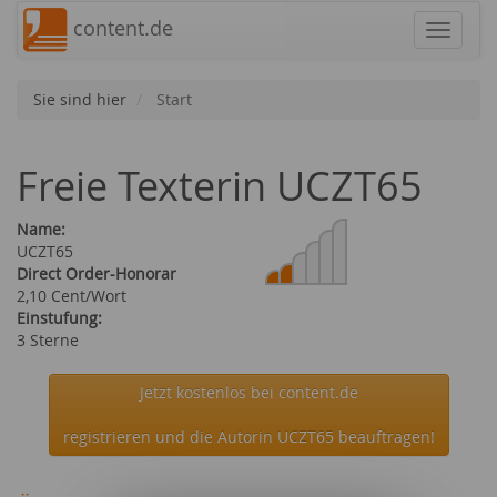
content.de
Navigat
Sie sind hier
Start
Freie Texterin UCZT65
Name:
UCZT65
Direct Order-Honorar
2,10 Cent/Wort
Einstufung:
3 Sterne
Jetzt kostenlos bei content.de
registrieren und die Autorin UCZT65 beauftragen!