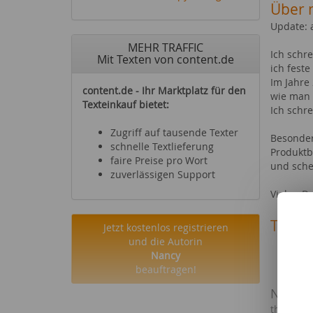
Über 
Update: a
MEHR TRAFFIC
Ich schre
Mit Texten von content.de
ich fest
Im Jahre
content.de - Ihr Marktplatz für den
wie man 
Texteinkauf bietet:
Ich schr
Zugriff auf tausende Texter
Besonder
schnelle Textlieferung
Produktbe
faire Preise pro Wort
und sche
zuverlässigen Support
Vielen Da
Texte 
Jetzt kostenlos registrieren
und die Autorin
Produktbe
Nancy
Handtasch
beauftragen!
Webkame
NOTA
the Rock