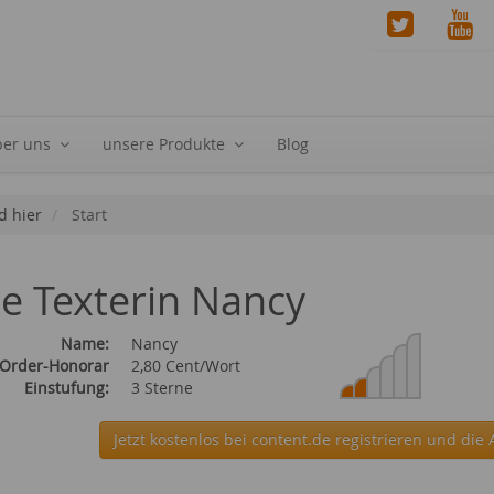
ber uns
unsere Produkte
Blog
d hier
Start
ie Texterin Nancy
Name:
Nancy
 Order-Honorar
2,80 Cent/Wort
Einstufung:
3 Sterne
Jetzt kostenlos bei content.de
registrieren und die 