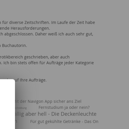
 für diverse Zeitschriften. Im Laufe der Zeit habe
nende Herausforderungen.
ch abgeschlossen. Daher weiß ich auch sehr gut,
ch Buchautorin.
rotikbereich geschrieben, aber auch
 Ich bin stets offen für Aufträge jeder Kategorie
h sehr auf Ihre Aufträge.
t
Mit der Navigon App sicher ans Ziel
Fernstudium ja oder nein?
Produktbeschreibung
nauffällig aber hell - Die Deckenleuchte
betttuch
Für gut gekühlte Getränke - Das On