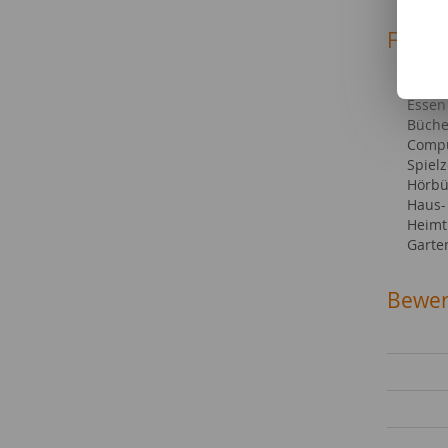
Fachg
Hotel
Mode 
Essen
Büche
Compu
Spiel
Hörbü
Haus-
Heimt
Garte
Bewer