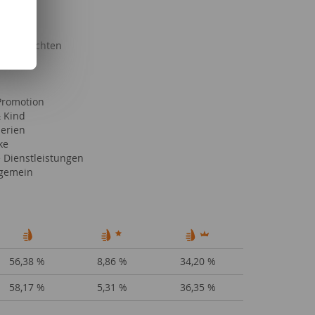
e Geschichten
sgeräte
Promotion
& Kind
Serien
ke
e Dienstleistungen
lgemein
56,38 %
8,86 %
34,20 %
58,17 %
5,31 %
36,35 %