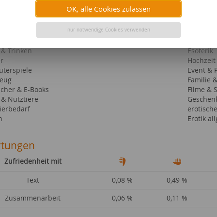
OK, alle Cookies zulassen
ebiete bei content.de
beschreibungen
nur notwendige Cookies verwenden
erotisch
& Heimtextilien
Haushalt
 & Trinken
Esoterik
r
Hochzeit
terspiele
Event & 
zeug
Familie 
cher & E-Books
Filme & 
 & Nutztiere
Geschen
ierbedarf
erotisch
n
Erotik al
tungen
Zufriedenheit mit
Text
0,08 %
0,49 %
Zusammenarbeit
0,06 %
0,11 %