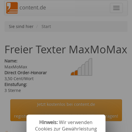
content.de
Navigat
Sie sind hier
Start
Freier Texter MaxMoMax
Name:
MaxMoMax
Direct Order-Honorar
3,50 Cent/Wort
Einstufung:
3 Sterne
Jetzt kostenlos bei content.de
registrieren und den Autor MaxMoMax beauftragen!
Hinweis:
Wir verwenden
Cookies zur Gewährleistung