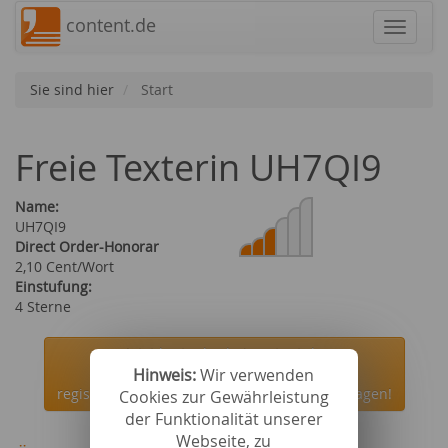
content.de
Navigat
Sie sind hier
Start
Freie Texterin UH7QI9
Name:
UH7QI9
Direct Order-Honorar
2,10 Cent/Wort
Einstufung:
4 Sterne
Jetzt kostenlos bei content.de
Hinweis:
Wir verwenden
registrieren und die Autorin UH7QI9 beauftragen!
Cookies zur Gewährleistung
der Funktionalität unserer
Webseite, zu