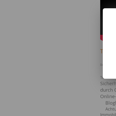
Texte 
EU wi
Downloads
Neue
Telekom
Sicher
durch 
Online
Blog
Achtu
Immobil