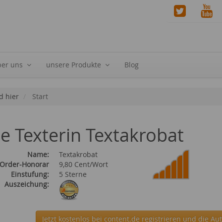
ber uns
unsere Produkte
Blog
d hier
Start
ie Texterin Textakrobat
Name:
Textakrobat
 Order-Honorar
9,80 Cent/Wort
Einstufung:
5 Sterne
Auszeichung:
Jetzt kostenlos bei content.de
registrieren und die Aut