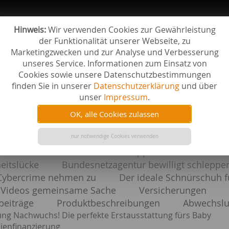
Hinweis:
Wir verwenden Cookies zur Gewährleistung
der Funktionalität unserer Webseite, zu
Marketingzwecken und zur Analyse und Verbesserung
unseres Service. Informationen zum Einsatz von
Cookies sowie unsere Datenschutzbestimmungen
finden Sie in unserer
Datenschutzerklärung
und über
unser
Impressum
.
verfasst zu
OK, alle Cookies zulassen
Warnung vor
ll einheitliche Standards für Cloud Computing
Windows 8 notwendiges Risiko für Microsoft
nur notwendige Cookies verwenden
s Betriebssystem für Blackberry
Viele Deutsche haben Kenntnisse i
Gewaltsame Unruhen bei Apple-Zulieferer
I
heitslücke
Bundesnetzagentur bewilligt schleppe
Cybercrime nehmen zu
Der ideale Schnürschuh 
-Videos gemeinsame Sache
Versicherungen
beiträge
Produktbeschreibungen
Abwechslu
ng Nachwuchs! Die perfekte Erstausstattung fürs Baby
ienfinanzierung