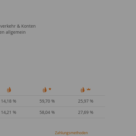
verkehr & Konten
en allgemein
14,18 %
59,70 %
25,97 %
14,21 %
58,04 %
27,69 %
Zahlungsmethoden