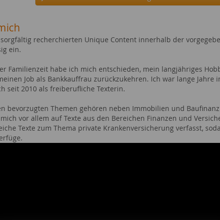
mich
e sorgfältig recherchierten Unique Content innerhalb der vorgegeb
ig ein.
er Familienzeit habe ich mich entschieden, mein langjähriges Ho
 meinen Job als Bankkauffrau zurückzukehren. Ich war lange Jahre i
arbeite ich seit 2010 als freiberufliche Texterin.
n bevorzugten Themen gehören neben Immobilien und Baufinanzi
 mich vor allem auf Texte aus den Bereichen Finanzen und Versiche
reiche Texte zum Thema private Krankenversicherung verfasst, sod
erfüge.