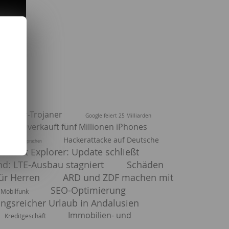
 Steuer-Trojaner
Google feiert 25 Milliarden
Apple verkauft fünf Millionen iPhones
Hackerattacke auf Deutsche
n Programmiersprachen
nternet Explorer: Update schließt
nd: LTE-Ausbau stagniert
Schäden
für Herren
ARD und ZDF machen mit
SEO-Optimierung
Mobilfunk
ngsreicher Urlaub in Andalusien
Immobilien- und
Kreditgeschäft