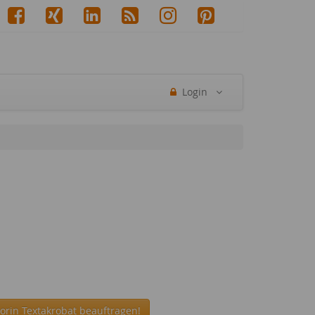
Login
orin Textakrobat beauftragen!