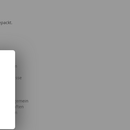
epackt.
 Studium
& Kind
 Ereignisse
Serien
ke
Freizeit
haft allgemein
senschaften
allgemein