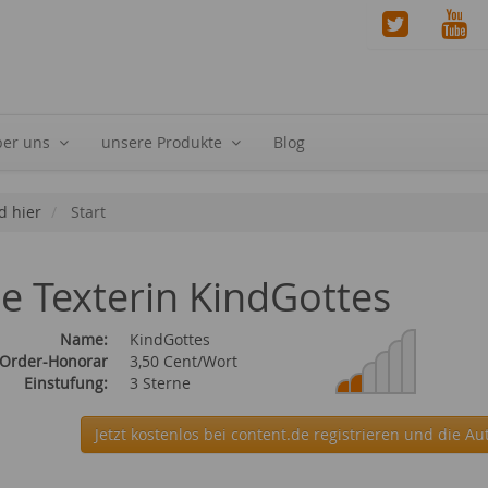
ber uns
unsere Produkte
Blog
d hier
Start
ie Texterin KindGottes
Name:
KindGottes
 Order-Honorar
3,50 Cent/Wort
Einstufung:
3 Sterne
Jetzt kostenlos bei content.de
registrieren und die Au