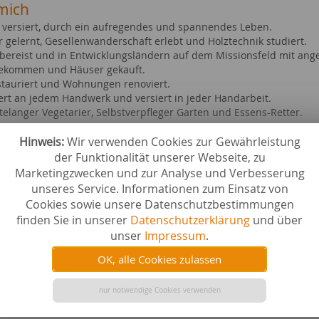
mich
ig versiert, durch ein aufregendes und spannendes Leben.
r gelernt, Gesellenwanderschaft erlebt und Holztechnik studiert.
 bereist und in Entwicklungsländern auf dem Missionsfeld mit ang
bekommen und Häuser gekauft.
stauriert und Wohnungen renoviert.
iert an jedem Handwerk und versiert in jeder Handarbeit.
telanger Vegetarier, Selbstverpfleger Garten und Essens-Retter.
Hinweis:
Wir verwenden Cookies zur Gewährleistung
ebiete bei content.de
der Funktionalität unserer Webseite, zu
 & Trinken
Schule &
Marketingzwecken und zur Analyse und Verbesserung
zeug
Familie 
unseres Service. Informationen zum Einsatz von
 & Renovieren
saisonale
Cookies sowie unsere Datenschutzbestimmungen
cher & E-Books
Filme & 
finden Sie in unserer
Datenschutzerklärung
und über
st
Geschen
 & Inneneinrichtung
Hobby & 
unser
Impressum
.
hinenbau
Wissensc
OK, alle Cookies zulassen
ige Technik
Naturwis
 & Wohnung
Technik 
n
nur notwendige Cookies verwenden