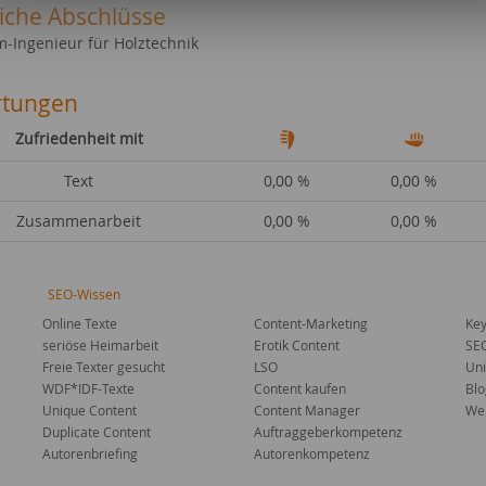
liche Abschlüsse
m-Ingenieur für Holztechnik
tungen
Zufriedenheit mit
Text
0,00 %
0,00 %
Zusammenarbeit
0,00 %
0,00 %
SEO-Wissen
Online Texte
Content-Marketing
Key
seriöse Heimarbeit
Erotik Content
SE
Freie Texter gesucht
LSO
Uni
WDF*IDF-Texte
Content kaufen
Blo
Unique Content
Content Manager
Web
Duplicate Content
Auftraggeberkompetenz
Autorenbriefing
Autorenkompetenz