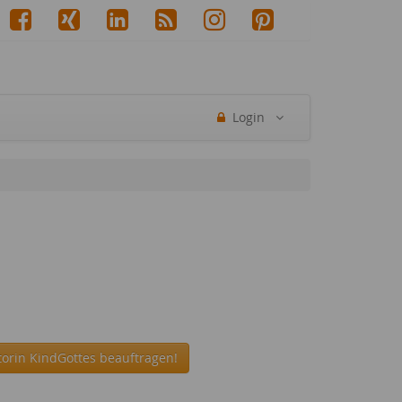
Login
torin KindGottes beauftragen!