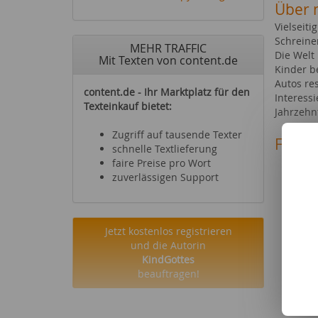
Über 
Vielseit
Schreine
MEHR TRAFFIC
Die Welt
Mit Texten von content.de
Kinder 
Autos re
content.de - Ihr Marktplatz für den
Interess
Texteinkauf bietet:
Jahrzehn
Zugriff auf tausende Texter
Fachg
schnelle Textlieferung
Essen
faire Preise pro Wort
Spiel
zuverlässigen Support
Bauen
Hörbü
Podca
Jetzt kostenlos registrieren
Möbel
und die Autorin
Masc
KindGottes
sonst
beauftragen!
Haus
Garte