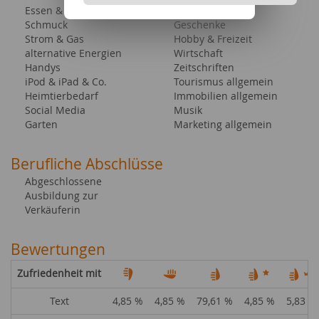
Essen & Trinken
Filme & Serien
Schmuck
Geschenke
Strom & Gas
Hobby & Freizeit
alternative Energien
Wirtschaft
Handys
Zeitschriften
iPod & iPad & Co.
Tourismus allgemein
Heimtierbedarf
Immobilien allgemein
Social Media
Musik
Garten
Marketing allgemein
Berufliche Abschlüsse
Abgeschlossene
Ausbildung zur
Verkäuferin
Bewertungen
Zufriedenheit mit
Text
4,85 %
4,85 %
79,61 %
4,85 %
5,83 %