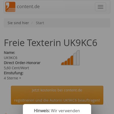
content.de
Navigat
Sie sind hier
Start
Freie Texterin UK9KC6
Name:
UK9KC6
Direct Order-Honorar
5,60 Cent/Wort
Einstufung:
4 Sterne +
Jetzt kostenlos bei content.de
registrieren und die Autorin UK9KC6 beauftragen!
Hinweis:
Wir verwenden