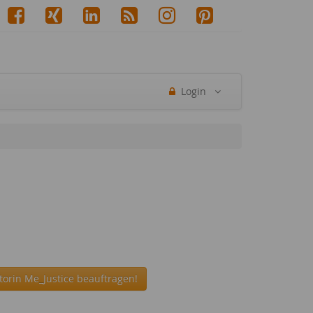
Login
torin Me_Justice beauftragen!