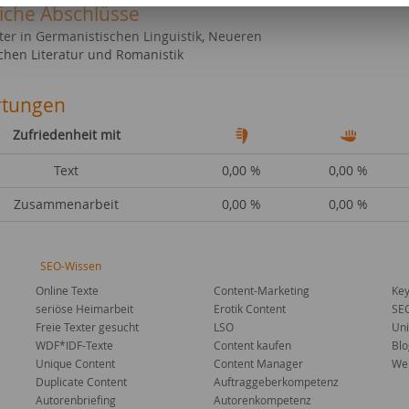
liche Abschlüsse
ter in Germanistischen Linguistik, Neueren
chen Literatur und Romanistik
tungen
Zufriedenheit mit
Text
0,00 %
0,00 %
Zusammenarbeit
0,00 %
0,00 %
SEO-Wissen
Online Texte
Content-Marketing
Key
seriöse Heimarbeit
Erotik Content
SE
Freie Texter gesucht
LSO
Uni
WDF*IDF-Texte
Content kaufen
Blo
Unique Content
Content Manager
Web
Duplicate Content
Auftraggeberkompetenz
Autorenbriefing
Autorenkompetenz