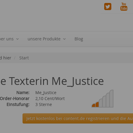
ber uns
unsere Produkte
Blog
d hier
Start
ie Texterin Me_Justice
Name:
Me_Justice
 Order-Honorar
2,10 Cent/Wort
Einstufung:
3 Sterne
Jetzt kostenlos bei content.de
registrieren und die Au