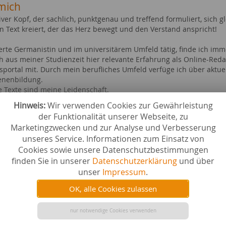
mich
iver Kopf, der sachlich, punktgenau und treffend formuliert, sich gl
n Text kreiert, der das Herz bewegt und den Verstand anspricht!
ierte Germanistin und im universitärem Umfeld tätig, finde ich i
ch aus meiner Studienzeit hier relevante Erfahrung als Online-Reda
portal mit. Durch mein berufliches Umfeld verfüge ich über aktu
enenbildung.
e Texte sind meine Leidenschaft.
Hinweis:
Wir verwenden Cookies zur Gewährleistung
ebiete bei content.de
der Funktionalität unserer Webseite, zu
& Heimtextilien
Geschen
Marketingzwecken und zur Analyse und Verbesserung
r
Liebe & 
unseres Service. Informationen zum Einsatz von
uck
Wissensc
Cookies sowie unsere Datenschutzbestimmungen
 & Inneneinrichtung
Geistesw
finden Sie in unserer
Datenschutzerklärung
und über
l Media
Zeitschri
unser
Impressum
.
dheit & Kosmetik
Gesellsc
e & Studium
Musik
OK, alle Cookies zulassen
schaft & Politik
Medien a
ere
nur notwendige Cookies verwenden