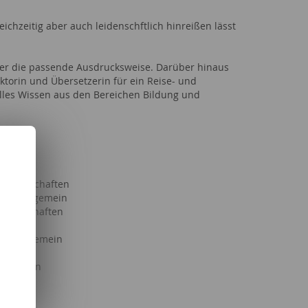
eichzeitig aber auch leidenschftlich hinreißen lässt
mmer die passende Ausdrucksweise. Darüber hinaus
ktorin und Übersetzerin für ein Reise- und
elles Wissen aus den Bereichen Bildung und
ke
Partnerschaften
haft allgemein
issenschaften
ften
haft allgemein
llgemein