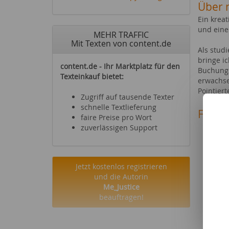
Über 
Ein kreat
und eine
MEHR TRAFFIC
Mit Texten von content.de
Als stud
bringe i
content.de - Ihr Marktplatz für den
Buchungs
Texteinkauf bietet:
erwachs
Pointiert
Zugriff auf tausende Texter
schnelle Textlieferung
Fachg
faire Preise pro Wort
Mode 
zuverlässigen Support
Büche
Schm
Möbel
Jetzt kostenlos registrieren
Socia
und die Autorin
Gesun
Me_Justice
Schul
beauftragen!
Gesell
Karri