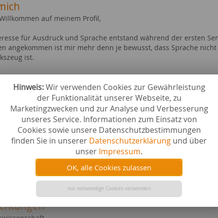
mich
 Willkommen auf meinem Profil,
eresse für Ausdruck und Sprache entstand während der ersten Sem
en angekommen ist mir mehr denn je bewusst, dass Sprache nicht
szeug ist.
ebiete bei content.de
Hinweis:
Wir verwenden Cookies zur Gewährleistung
n
Recht & 
der Funktionalität unserer Webseite, zu
swürdigkeiten
Hobby & 
Marketingzwecken und zur Analyse und Verbesserung
 & Trinken
Wissensc
unseres Service. Informationen zum Einsatz von
r
Wirtscha
Cookies sowie unsere Datenschutzbestimmungen
ll
Zeitschri
finden Sie in unserer
Datenschutzerklärung
und über
& Kunst
Tourismu
iges
Technik 
unser
Impressum
.
e & Länder
Ernährun
OK, alle Cookies zulassen
ad
Medien a
ere
Sport al
nur notwendige Cookies verwenden
ichtungen
swissenschaft