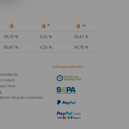
58,70 %
6,52 %
30,43 %
60,87 %
4,35 %
34,78 %
Zahlungsmethoden
worddichte
O Content
que Texte
g
texte mit guter Lesbarkeit