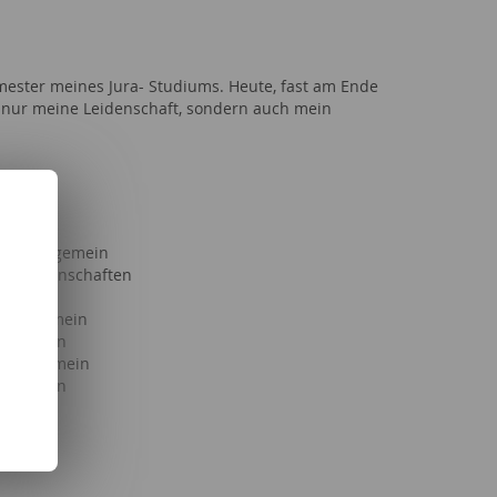
ester meines Jura- Studiums. Heute, fast am Ende
 nur meine Leidenschaft, sondern auch mein
Gesetz
Freizeit
haft allgemein
ftswissenschaften
ften
s allgemein
allgemein
g allgemein
llgemein
lgemein