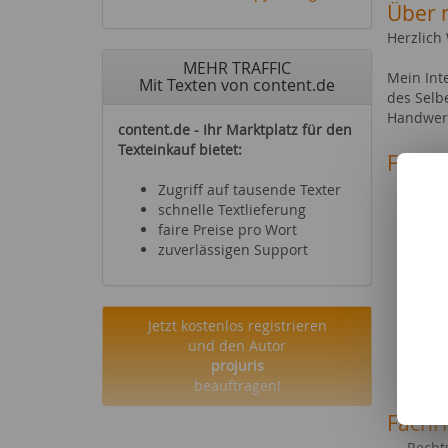
Über 
Herzlich
MEHR TRAFFIC
Mein Int
Mit Texten von content.de
des Selb
Handwerk
content.de - Ihr Marktplatz für den
Texteinkauf bietet:
Fachg
Reise
Zugriff auf tausende Texter
Sehen
schnelle Textlieferung
Essen
faire Preise pro Wort
Büche
zuverlässigen Support
Fußba
Foto 
Sonst
Jetzt kostenlos registrieren
Städt
und den Autor
Fahrr
projuris
Karri
beauftragen!
Fachr
Recht