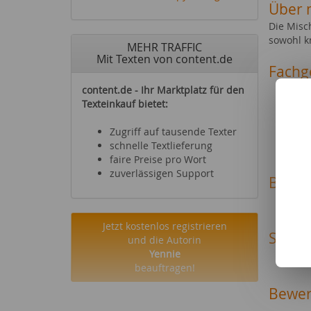
Über 
Die Misc
sowohl kr
MEHR TRAFFIC
Mit Texten von content.de
Fachg
Reise
content.de - Ihr Marktplatz für den
Mode 
Texteinkauf bietet:
Party
Podca
Zugriff auf tausende Texter
Gesun
schnelle Textlieferung
faire Preise pro Wort
zuverlässigen Support
Beruf
Bache
Jetzt kostenlos registrieren
Sonsti
und die Autorin
Yennie
Lehre
beauftragen!
Bewer