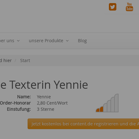
ber uns
unsere Produkte
Blog
d hier
Start
ie Texterin Yennie
Name:
Yennie
 Order-Honorar
2,80 Cent/Wort
Einstufung:
3 Sterne
Jetzt kostenlos bei content.de
registrieren und die 