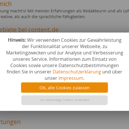
mich
hung macht's! Mit meinen Erfahrungen als Redakteurin und als Leh
eative, als auch die sprachliche Fähigkeiten.
ebiete bei content.de
n
Städte &
Hinweis:
Wir verwenden Cookies zur Gewährleistung
& Heimtextilien
Filme & 
der Funktionalität unserer Webseite, zu
Hobby & 
Marketingzwecken und zur Analyse und Verbesserung
st
Ernährun
unseres Service. Informationen zum Einsatz von
dheit & Kosmetik
Musik
Cookies sowie unsere Datenschutzbestimmungen
finden Sie in unserer
Datenschutzerklärung
und über
liche Abschlüsse
unser
Impressum
.
lor Medienwirtschaft
OK, alle Cookies zulassen
ge Qualifikationen
nur notwendige Cookies verwenden
rin für Deutsch als Fremdsprache
tungen