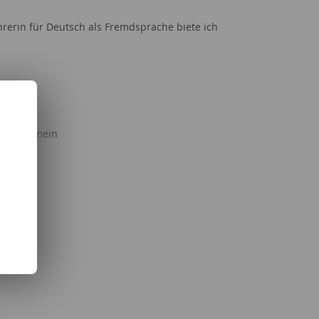
rerin für Deutsch als Fremdsprache biete ich
 Länder
Serien
Freizeit
g allgemein