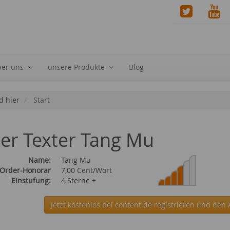
ber uns
unsere Produkte
Blog
d hier
Start
ier Texter Tang Mu
Name:
Tang Mu
 Order-Honorar
7,00 Cent/Wort
Einstufung:
4 Sterne +
Jetzt kostenlos bei content.de
registrieren und den 