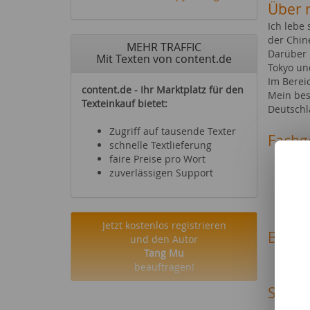
Über 
Ich lebe
der Chin
MEHR TRAFFIC
Darüber 
Mit Texten von content.de
Tokyo un
Im Berei
content.de - Ihr Marktplatz für den
Mein bes
Texteinkauf bietet:
Deutschl
Zugriff auf tausende Texter
Fachg
schnelle Textlieferung
Reise
faire Preise pro Wort
Geldan
zuverlässigen Support
Sachwe
Compu
Jetzt kostenlos registrieren
Beruf
und den Autor
Tang Mu
Maste
beauftragen!
Sonsti
Seit 1