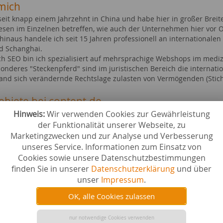
mich
 seit knapp einem Jahrzehnt in China und habe hier in großer Brei
esen im Einzelnen betreffen, wie auch der Unternehmen hier vor O
hinaus handele ich seit 15 Jahren professionell an internationalen
d Schanghai.
ch SEO bin ich spezialisiert auf mehrsprachige Webshops im med
onderes "Steckenpferd" sind im juristischen Bereich die internati
and sich verändernde Rechtslage zulasten von Vermögenden (Sti
ebiete bei content.de
Hinweis:
Wir verwenden Cookies zur Gewährleistung
n
Städte &
lagen (z.B. Aktien, WePa, etc.)
Zahlungs
der Funktionalität unserer Webseite, zu
rte (z.B. Haus, Gold, etc.)
Recht & 
Marketingzwecken und zur Analyse und Verbesserung
ter & Netzwerktechnik
Wirtscha
unseres Service. Informationen zum Einsatz von
Cookies sowie unsere Datenschutzbestimmungen
finden Sie in unserer
Datenschutzerklärung
und über
liche Abschlüsse
unser
Impressum
.
r of Economics
OK, alle Cookies zulassen
ge Qualifikationen
nur notwendige Cookies verwenden
0 Jahren in China