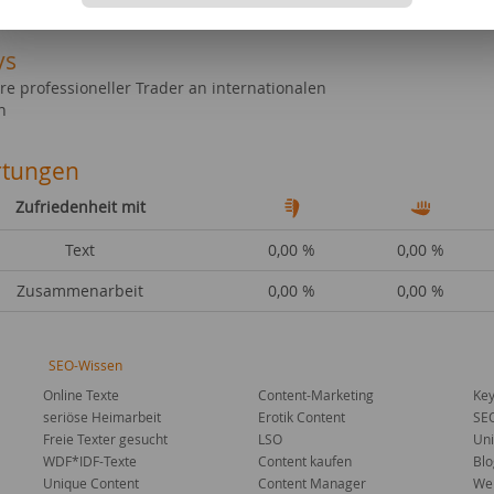
ys
re professioneller Trader an internationalen
n
tungen
Zufriedenheit mit
Text
0,00 %
0,00 %
Zusammenarbeit
0,00 %
0,00 %
SEO-Wissen
Online Texte
Content-Marketing
Key
seriöse Heimarbeit
Erotik Content
SE
Freie Texter gesucht
LSO
Uni
WDF*IDF-Texte
Content kaufen
Blo
Unique Content
Content Manager
Web