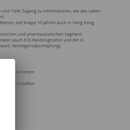
te und Tiefe Zugang zu Informationen, die das Leben
rt.
 Börsen, seit knapp 10 Jahren auch in Hong Kong,
izinischen und pharmazeutischen Segment.
onalen (auch EU) Handelsgesetze und die in
chwort: Vermögensabschöpfung).
 Länder
verkehr & Konten
Gesetz
ftswissenschaften