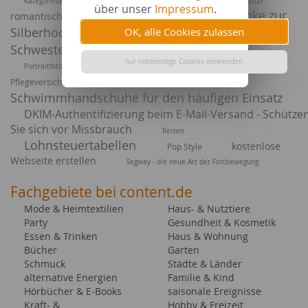
Kategoriebeschreibung Outdoor Bekleidung Damen
über unser
Impressum
.
Witzige Geschenke zur
romantisches Liebespaar
Silberhochzeit
Hochzeitsgeschenke für
OK, alle Cookies zulassen
Schwester
Geschenkideen online finden
nur notwendige Cookies verwenden
Träger der
Portraitfotografie - die Königsdisziplin der Fotografie
Paddels und
Pflegeversicherung
Schwimmhandschuhe für den häufigen Einsatz
DKIM-Authentifizierung beim E-Mail-Versand - Schütze
Sie sich vor Missbrauch
Reisen
Lohnsteuertabellen
kostenlose
Pop Style
Webseite erstellen
Segway - die neue Art der Fortbewegung
Fachgebiete bei content.de
Mode & Heimtextilien
Haus- & Nutztiere
Party
Gesundheit & Kosmetik
Essen & Trinken
Haus & Wohnung
Bücher
Garten
Schmuck
Städte & Länder
alternative Energien
Familie & Kind
Hörbücher & E-Books
saisonale Ereignisse
Kraft- &
Hobby & Freizeit