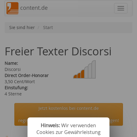
content.de
Navigat
Sie sind hier
Start
Freier Texter Discorsi
Name:
Discorsi
Direct Order-Honorar
3,50 Cent/Wort
Einstufung:
4 Sterne
Jetzt kostenlos bei content.de
registrieren und den Autor Discorsi beauftragen!
Hinweis:
Wir verwenden
Cookies zur Gewährleistung