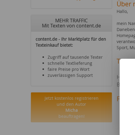
Über 
Hallo,
MEHR TRAFFIC
mein Nam
Mit Texten von content.de
Daneben 
Homepage
content.de - Ihr Marktplatz für den
verantwo
Texteinkauf bietet:
Sport, Mu
Zugriff auf tausende Texter
Texte 
schnelle Textlieferung
faire Preise pro Wort
Stromverso
zuverlässigen Support
Hambu
Beaut
Fachg
Jetzt kostenlos registrieren
und den Autor
Reise
Micha
Sehen
beauftragen!
Büche
Hörbü
Fußba