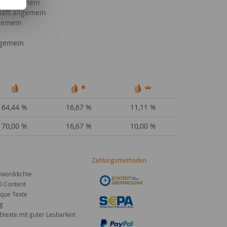
s allgemein
haft allgemein
lgemein
lgemein
64,44 %
16,67 %
11,11 %
70,00 %
16,67 %
10,00 %
Zahlungsmethoden
worddichte
O Content
que Texte
g
texte mit guter Lesbarkeit