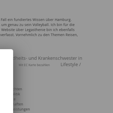
 Fall ein fundiertes Wissen über Hamburg.
m genau zu sein Volleyball. Ich bin für die
e Website über Legasthenie bin ich ebenfalls
le verfasst. Vornehmlich zu den Themen Reisen,
 Gesundheits- und Krankenschwester in
Lifestyle /
lassen
Mit EC Karte bezahlen
e Geschichten
aft & Politik
trumente
issenschaften
e Dienstleistungen