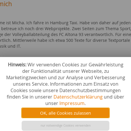
mich
e ist Micha. Ich fahre in Hamburg Taxi. Habe von daher auf jeden
betreue ich noch drei Webprojekte. Zwei Seiten zum Thema Sport, u
 der Volleyballabteilung des FC Altona 93 verantwortlich. Für ein
rtlich. Mittlerweile habe ich etwa 500 Texte für diverse Textporta
sik und IT.
verfasst zu
Hinweis:
Wir verwenden Cookies zur Gewährleistung
Gehalt Gesundheits- und Krankenpfleger,
rger Vergleich
der Funktionalität unserer Webseite, zu
rg
T-Shirts bedrucken
individuell Shirts besticken 
Marketingzwecken und zur Analyse und Verbesserung
y
Mode / Schmuck
unseres Service. Informationen zum Einsatz von
Reisen
Cookies sowie unsere Datenschutzbestimmungen
ebiete bei content.de
finden Sie in unserer
Datenschutzerklärung
und über
unser
Impressum
.
n
erotisch
swürdigkeiten
Gesellsch
OK, alle Cookies zulassen
r
Musikins
cher & E-Books
Geistesw
ll
nur notwendige Cookies verwenden
erotisch