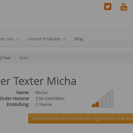
ber uns
unsere Produkte
Blog
d hier
Start
ier Texter Micha
Name:
Micha
 Order-Honorar
3,50 Cent/Wort
Einstufung:
3 Sterne
Jetzt kostenlos bei content.de
registrieren und den