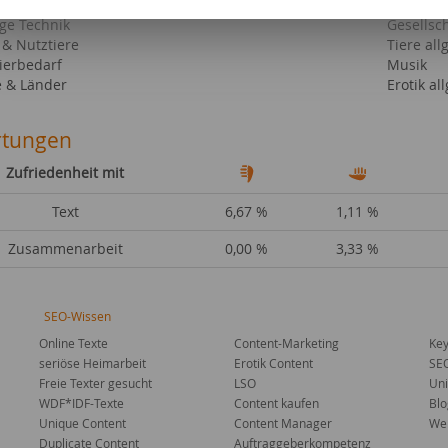
iges
Tourismu
ige Technik
Gesellsc
 & Nutztiere
Tiere al
ierbedarf
Musik
e & Länder
Erotik al
tungen
Zufriedenheit mit
Text
6,67 %
1,11 %
Zusammenarbeit
0,00 %
3,33 %
SEO-Wissen
Online Texte
Content-Marketing
Key
seriöse Heimarbeit
Erotik Content
SE
Freie Texter gesucht
LSO
Uni
WDF*IDF-Texte
Content kaufen
Blo
Unique Content
Content Manager
Web
Duplicate Content
Auftraggeberkompetenz