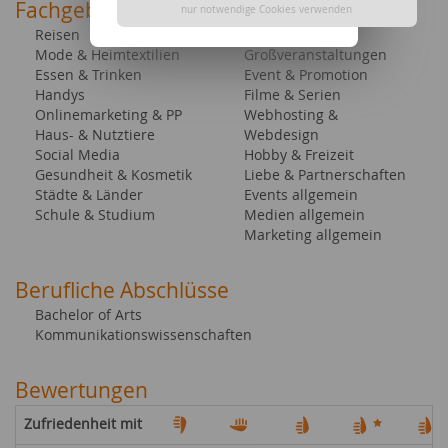
Fachgebiete bei content.de
nur notwendige Cookies verwenden
Reisen
Hochzeit
Mode & Heimtextilien
Großveranstaltungen
Essen & Trinken
Event & Promotion
Handys
Filme & Serien
Onlinemarketing & PP
Webhosting &
Haus- & Nutztiere
Webdesign
Social Media
Hobby & Freizeit
Gesundheit & Kosmetik
Liebe & Partnerschaften
Städte & Länder
Events allgemein
Schule & Studium
Medien allgemein
Marketing allgemein
Berufliche Abschlüsse
Bachelor of Arts
Kommunikationswissenschaften
Bewertungen
Zufriedenheit mit