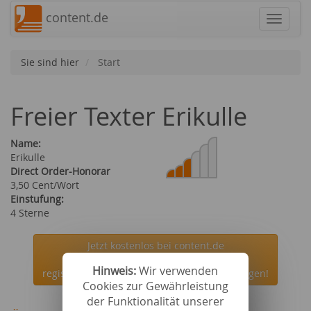
content.de
Navigat
Sie sind hier
Start
Freier Texter Erikulle
Name:
Erikulle
Direct Order-Honorar
3,50 Cent/Wort
Einstufung:
4 Sterne
Jetzt kostenlos bei content.de
Hinweis:
Wir verwenden
registrieren und den Autor Erikulle beauftragen!
Cookies zur Gewährleistung
der Funktionalität unserer