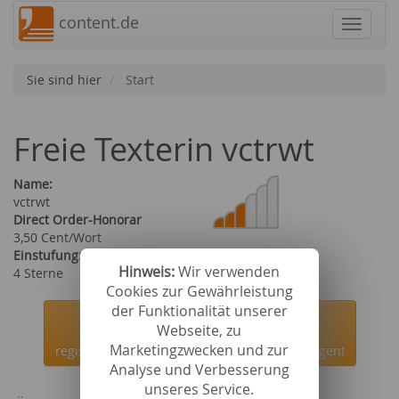
content.de
Navigat
Sie sind hier
Start
Freie Texterin vctrwt
Name:
vctrwt
Direct Order-Honorar
3,50 Cent/Wort
Einstufung:
Hinweis:
Wir verwenden
4 Sterne
Cookies zur Gewährleistung
der Funktionalität unserer
Jetzt kostenlos bei content.de
Webseite, zu
Marketingzwecken und zur
registrieren und die Autorin vctrwt beauftragen!
Analyse und Verbesserung
unseres Service.